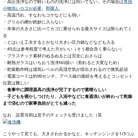
・高圧洗浄なので軽いものの洗浄には向いてない。その場合は
専用
小物洗いカゴが必要
。
即購入
。
・高温汚れ、すなわちコゲなどにも弱い
・グリルの網が絶妙に入らない
・本体の大きさに比べてカゴに乗せられる最大サイズは限られてく
る
・とはいえ工夫するとかなり大きい圧力鍋などなども入る
・45点は参考程度で考えた方がいい（そう都合良く乗らない）
・プラスチック素材のぬるぬるとは完全におさらば
・耐熱ガラスはいちおう洗浄NG扱い（割れると大変なため）
・乾燥動作時は湯気レベルの高湿空気が排出されるので換気必須
・電源コードは約90センチ。アース線の接続を考えるとコンセント
位置は難しい
・
食事中に調理器具の洗浄が完了するので素晴らしい
・
子どもを寝かしつけたり、入浴中などに食器洗いが終わって乾燥
まで済むので家事負担がとても減った
なお、設置当初は息子のチェックも受けました（笑
こうやって見ても、大きさわかるかなと。キッチンシンクを1/3つぶ