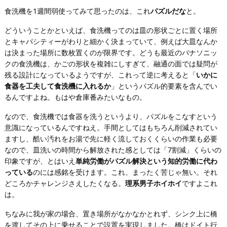
食洗機を1週間弱使ってみて思ったのは、これ
パズルだな
と。
どういうことかといえば、食洗機ってのは皿の形状ごとに置く場所
とキャパシティーがわりと細かく決まっていて、例えば大皿なんか
は決まった場所に数枚置くのが限界です。どうも最近のパナソニッ
クの食洗機は、かごの形状を複雑にしすぎて、融通の面では疑問が
残る設計になっているようですが、これって逆に考えると「
いかに
食器を工夫して食洗機に入れるか
」というパズル的要素を含んでい
るんですよね。もはや倉庫番みたいなもの。
なので、食洗機では食器を洗うというより、パズルをこなすという
意識になっているんですねえ。手間としてはもちろん削減されてい
ますし、酷い汚れをお湯で先に軽く流しておくくらいの作業も必要
なので、皿洗いの時間から解放された感としては「7割減」くらいの
印象ですが、とはいえ
単純労働がパズル解決という知的労働に代わ
っている
のには感銘を受けます。これ、まったく苦じゃ無い。それ
どころかチャレンジさえしたくなる。
理系男子ホイホイ
ですよこれ
は。
ちなみに我が家の場合、置き場所がなかなかとれず、シンク上に橋
を渡してその上に乗せることで設置を実現しました。橋はドイト行