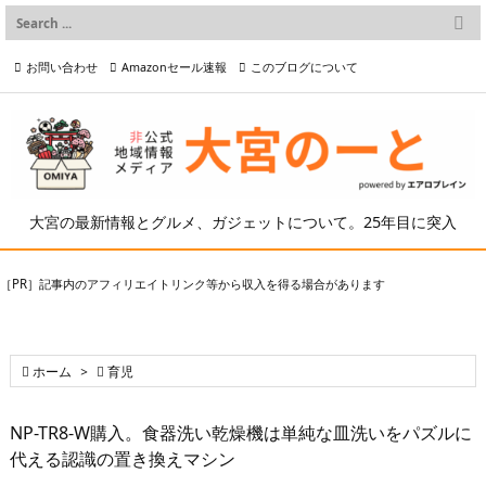

メニュー
お問い合わせ
Amazonセール速報
このブログについて

前へ

プライバシーポリシー等
写真の2次利用について

次へ

検索
大宮の最新情報とグルメ、ガジェットについて。25年目に突入
［PR］記事内のアフィリエイトリンク等から収入を得る場合があります

ホーム
>

育児
NP-TR8-W購入。食器洗い乾燥機は単純な皿洗いをパズルに
代える認識の置き換えマシン