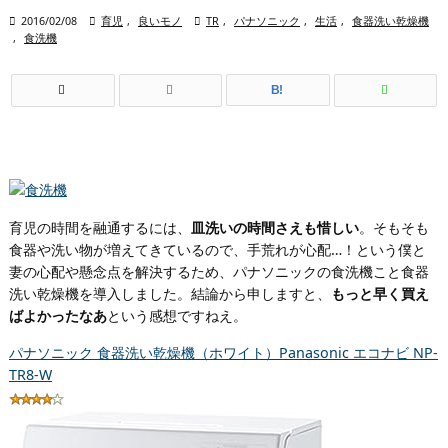

2016/02/08

育児
,
良いモノ

TR
,
パナソニック
,
生活
,
食器洗い乾燥機
,
食洗機
B!
育児の時間を融通するには、
皿洗いの時間さえも惜しい
。そもそも
食器や洗い物が増えてきているので、手荒れが心配…！という僕と
妻の心配や懸念点を解決するため、パナソニックの食洗機こと食器
洗い乾燥機を導入しました。結論から申しますと、
もっと早く買え
ばよかったなあ
という感想ですねえ。
パナソニック 食器洗い乾燥機（ホワイト）Panasonic エコナビ NP-
TR8-W