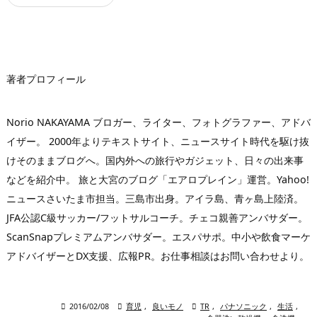
ド
レ
ス
著者プロフィール
Norio NAKAYAMA ブロガー、ライター、フォトグラファー、アドバ
イザー。 2000年よりテキストサイト、ニュースサイト時代を駆け抜
けそのままブログへ。国内外への旅行やガジェット、日々の出来事
などを紹介中。 旅と大宮のブログ「エアロプレイン」運営。Yahoo!
ニュースさいたま市担当。三島市出身。アイラ島、青ヶ島上陸済。
JFA公認C級サッカー/フットサルコーチ。チェコ親善アンバサダー。
ScanSnapプレミアムアンバサダー。エスパサポ。中小や飲食マーケ
アドバイザーとDX支援、広報PR。お仕事相談はお問い合わせより。

2016/02/08

育児
,
良いモノ

TR
,
パナソニック
,
生活
,