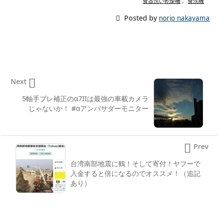
食器洗い乾燥機
,
食洗機

Posted by
norio nakayama

Next
5軸手ブレ補正のα7IIは最強の車載カメラ
じゃないか！ #αアンバサダーモニター

Prev
台湾南部地震に鶴！そして寄付！ヤフーで
入金すると倍になるのでオススメ！（追記
あり）