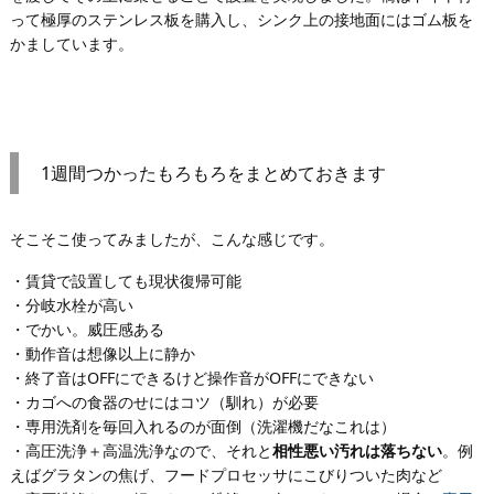
って極厚のステンレス板を購入し、シンク上の接地面にはゴム板を
かましています。
1週間つかったもろもろをまとめておきます
そこそこ使ってみましたが、こんな感じです。
・賃貸で設置しても現状復帰可能
・分岐水栓が高い
・でかい。威圧感ある
・動作音は想像以上に静か
・終了音はOFFにできるけど操作音がOFFにできない
・カゴへの食器のせにはコツ（馴れ）が必要
・専用洗剤を毎回入れるのが面倒（洗濯機だなこれは）
・高圧洗浄＋高温洗浄なので、それと
相性悪い汚れは落ちない
。例
えばグラタンの焦げ、フードプロセッサにこびりついた肉など