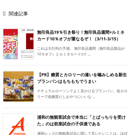

関連記事
無印良品19％引き祭り！無印良品週間×ルミネ
カード10％オフが重なるぞ！（3/11-3/15）
これは大行列の予感。 無印良品週間（無印良品製品が
10％オフ）とルミネカードの1 ...
【PR】糖質とカロリーの違いを噛みしめる新生
ブランパンはもちもちでうまい
ナチュラルローソンでよく見かけるブランパン。低カロ
リーで低糖質だしおやつにいいな ...
浦和の無観客試合で本当に「とばっちりを受け
た」のは前座試合の子供達である
浦和レッズの無観客試合に関して言いたいことは、ほぼ