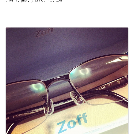

item
,
jins
,
JINS PC
,
PC
,
zoff