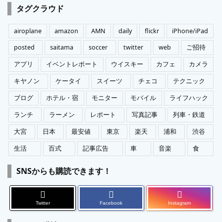
ゴ
タグクラウド
リ
ー
airoplane
amazon
AMN
daily
flickr
iPhone/iPad
posted
saitama
soccer
twitter
web
ご招待
アプリ
イベントレポート
ウイスキー
カフェ
カメラ
キヤノン
ケータイ
スイーツ
チェコ
テクニック
ブログ
ホテル・宿
モニター
モバイル
ライフハック
ランチ
ラーメン
レポート
写真記事
列車・鉄道
大宮
日本
最安値
東京
楽天
浦和
渋谷
生活
百式
記事広告
車
音楽
食
SNSからも購読できます！
Twitter
Facebook
Instagram