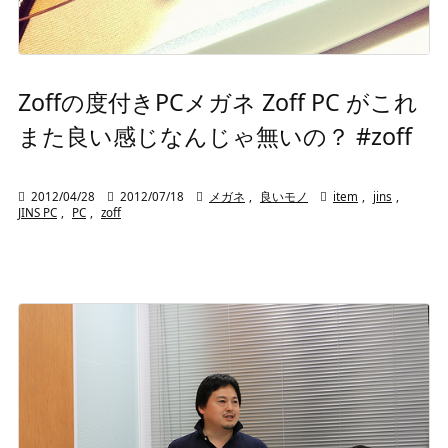
Zoffの度付きPCメガネ Zoff PC がこれ
また良い感じなんじゃ無いの？ #zoff

2012/04/28

2012/07/18

メガネ
,
良いモノ

item
,
jins
,
JINS PC
,
PC
,
zoff