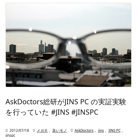
AskDoctors総研がJINS PC の実証実験
を行っていた #JINS #JINSPC

2012/07/18

メガネ
,
良いモノ

AskDoctors
,
jins
,
JINS PC
,
jinspc