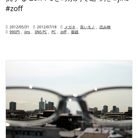
#zoff

2012/05/31

2012/07/18

メガネ
,
良いモノ
,
読み物

990円
,
jins
,
JINS PC
,
PC
,
zoff
,
眼鏡