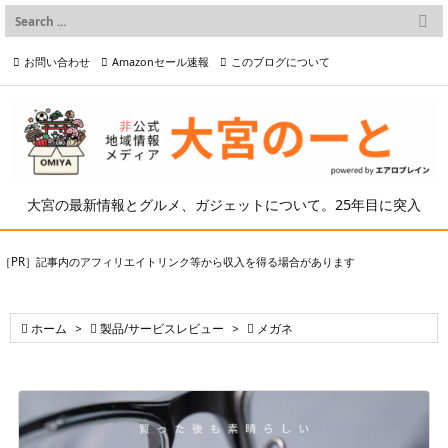

メニュー
お問い合わせ
Amazonセール速報
このブログについて

前へ

プライバシーポリシー等
写真の2次利用について

次へ

検索
大宮の最新情報とグルメ、ガジェットについて。25年目に突入
［PR］記事内のアフィリエイトリンク等から収入を得る場合があります

ホーム
>

製品/サービスレビュー
>

メガネ