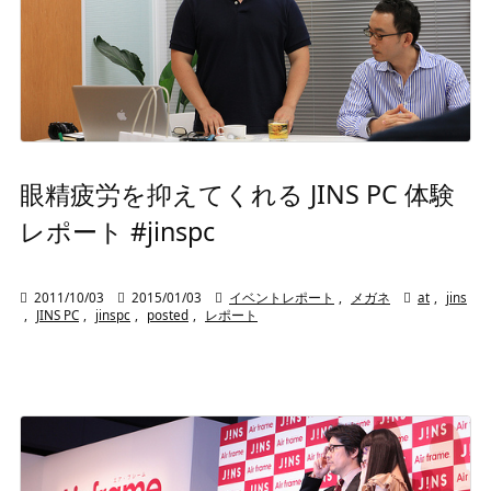
眼精疲労を抑えてくれる JINS PC 体験
レポート #jinspc

2011/10/03

2015/01/03

イベントレポート
,
メガネ

at
,
jins
,
JINS PC
,
jinspc
,
posted
,
レポート