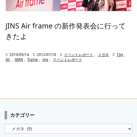
JINS Air frame の新作発表会に行って
きたよ

2010/09/14

2012/07/18

イベントレポート
,
メガネ

10g
,
Air
,
AMN
,
frame
,
jins
,
イベントレポート
カテゴリー
カ
テ