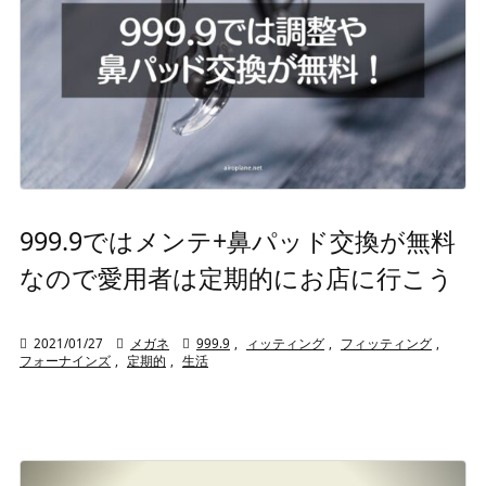
999.9ではメンテ+鼻パッド交換が無料
なので愛用者は定期的にお店に行こう

2021/01/27

メガネ

999.9
,
ィッティング
,
フィッティング
,
フォーナインズ
,
定期的
,
生活