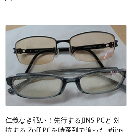
仁義なき戦い！先行するJINS PCと 対
抗する Zoff PCを時系列で追った #jins