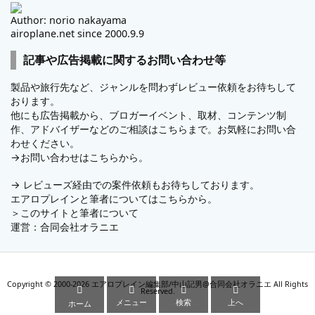
Author: norio nakayama
airoplane.net since 2000.9.9
記事や広告掲載に関するお問い合わせ等
製品や旅行先など、ジャンルを問わずレビュー依頼をお待ちして
おります。
他にも広告掲載から、ブロガーイベント、取材、コンテンツ制
作、アドバイザーなどのご相談はこちらまで。お気軽にお問い合
わせください。
→
お問い合わせはこちらから。
→
レビューズ
経由での案件依頼もお待ちしております。
エアロプレインと筆者についてはこちらから。
＞
このサイトと筆者について
運営：
合同会社オラニエ
Copyright ©
2000
-2026
エアロプレイン編集部/中山記男@合同会社オラニエ
All Rights




Reserved.
メニュー
検索
上へ
ホーム