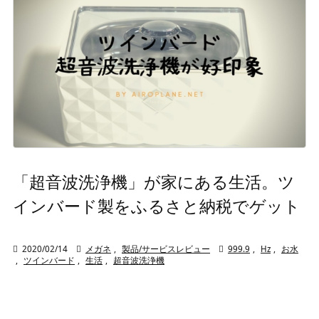
「超音波洗浄機」が家にある生活。ツ
インバード製をふるさと納税でゲット

2020/02/14

メガネ
,
製品/サービスレビュー

999.9
,
Hz
,
お水
,
ツインバード
,
生活
,
超音波洗浄機