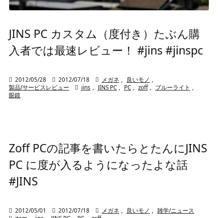
JINS PC カスタム（度付き）たぶん購
入者では最速レビュー！ #jins #jinspc

2012/05/28

2012/07/18

メガネ
,
良いモノ
,
製品/サービスレビュー

jins
,
JINS PC
,
PC
,
zoff
,
ブルーライト
,
眼鏡
Zoff PCの記事を書いたらとたんにJINS
PC に度が入るようになったよな話
#JINS

2012/05/01

2012/07/18

メガネ
,
良いモノ
,
雑学/ニュース