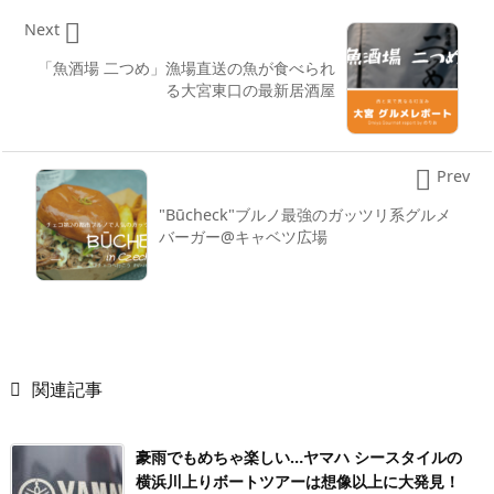

Next
「魚酒場 二つめ」漁場直送の魚が食べられ
る大宮東口の最新居酒屋

Prev
"Būcheck"ブルノ最強のガッツリ系グルメ
バーガー@キャベツ広場

関連記事
豪雨でもめちゃ楽しい…ヤマハ シースタイルの
横浜川上りボートツアーは想像以上に大発見！