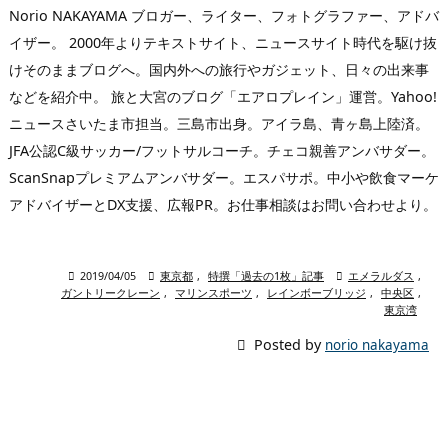
Norio NAKAYAMA ブロガー、ライター、フォトグラファー、アドバ
イザー。 2000年よりテキストサイト、ニュースサイト時代を駆け抜
けそのままブログへ。国内外への旅行やガジェット、日々の出来事
などを紹介中。 旅と大宮のブログ「エアロプレイン」運営。Yahoo!
ニュースさいたま市担当。三島市出身。アイラ島、青ヶ島上陸済。
JFA公認C級サッカー/フットサルコーチ。チェコ親善アンバサダー。
ScanSnapプレミアムアンバサダー。エスパサポ。中小や飲食マーケ
アドバイザーとDX支援、広報PR。お仕事相談はお問い合わせより。

2019/04/05

東京都
,
特撰「過去の1枚」記事

エメラルダス
,
ガントリークレーン
,
マリンスポーツ
,
レインボーブリッジ
,
中央区
,
東京湾

Posted by
norio nakayama