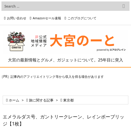

メニュー
お問い合わせ
Amazonセール速報
このブログについて

前へ

プライバシーポリシー等
写真の2次利用について

次へ

検索
大宮の最新情報とグルメ、ガジェットについて。25年目に突入
［PR］記事内のアフィリエイトリンク等から収入を得る場合があります

ホーム
>

旅に関する記事
>

東京都
エメラルダス号、ガントリークレーン、レインボーブリッ
ジ【1枚】