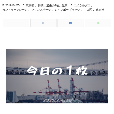

2019/04/05

東京都
,
特撰「過去の1枚」記事

エメラルダス
,
ガントリークレーン
,
マリンスポーツ
,
レインボーブリッジ
,
中央区
,
東京湾
B!