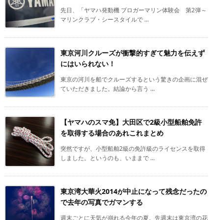
先日、「ヤマハ発動機 ブロガーマリン体験会 第2弾～
マリンクラブ・シースタイルで ...
東京河川クルーズが衝撃的すぎて魅力を伝えず
にはいられない！
東京の河川を船でクルーズするという驚きの企画に混ぜ
ていただきました。結論から言う ...
【ヤマハのスマ免】大田区で2級小型船舶免許
を取得する場合のあれこれまとめ
突然ですが、小型船舶2級の免許級のライセンスを取得
しました。というのも、いままで ...
東京湾大華火2014が中止になって残念だったの
で去年の写真でガマンする
週末ごとに天気が崩れる今年の夏。先週末は東京湾の花