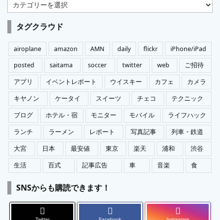
カ
テ
ゴ
タグクラウド
リ
ー
airoplane
amazon
AMN
daily
flickr
iPhone/iPad
posted
saitama
soccer
twitter
web
ご招待
アプリ
イベントレポート
ウイスキー
カフェ
カメラ
キヤノン
ケータイ
スイーツ
チェコ
テクニック
ブログ
ホテル・宿
モニター
モバイル
ライフハック
ランチ
ラーメン
レポート
写真記事
列車・鉄道
大宮
日本
最安値
東京
楽天
浦和
渋谷
生活
百式
記事広告
車
音楽
食
SNSからも購読できます！
Twitter
Facebook
Instagram