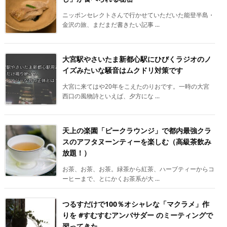
ニッポンセレクトさんで行かせていただいた能登半島・
金沢の旅、まだまだ書きたい記事 ...
大宮駅やさいたま新都心駅にひびくラジオのノ
イズみたいな騒音はムクドリ対策です
大宮に来てはや20年をこえたのりおです。一時の大宮
西口の風物詩といえば、夕方にな ...
天上の楽園「ピークラウンジ」で都内最強クラ
スのアフタヌーンティーを楽しむ（高級茶飲み
放題！）
お茶、お茶、お茶。緑茶から紅茶、ハーブティーからコ
ーヒーまで、とにかくお茶系が大 ...
つるすだけで100％オシャレな「マクラメ」作
りを #すむすむアンバサダー のミーティングで
習ってきた