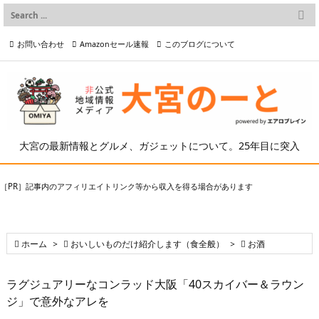

メニュー
お問い合わせ
Amazonセール速報
このブログについて

前へ

プライバシーポリシー等
写真の2次利用について

次へ

検索
大宮の最新情報とグルメ、ガジェットについて。25年目に突入
［PR］記事内のアフィリエイトリンク等から収入を得る場合があります

ホーム
>

おいしいものだけ紹介します（食全般）
>

お酒
ラグジュアリーなコンラッド大阪「40スカイバー＆ラウン
ジ」で意外なアレを