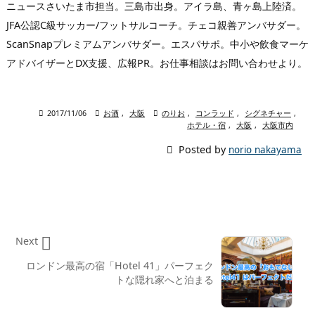
ニュースさいたま市担当。三島市出身。アイラ島、青ヶ島上陸済。
JFA公認C級サッカー/フットサルコーチ。チェコ親善アンバサダー。
ScanSnapプレミアムアンバサダー。エスパサポ。中小や飲食マーケ
アドバイザーとDX支援、広報PR。お仕事相談はお問い合わせより。

2017/11/06

お酒
,
大阪

のりお
,
コンラッド
,
シグネチャー
,
ホテル・宿
,
大阪
,
大阪市内

Posted by
norio nakayama

Next
ロンドン最高の宿「Hotel 41」パーフェク
トな隠れ家へと泊まる