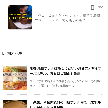

Prev
「ベビービョルン ハイチェア」最高で最強
のベビーチェア！文句無しの逸品

関連記事
京都 糸屋ホテルはちょうどいい具合のデザイナ
ーズホテル。真面目な朝食も最高
久々に京都で泊まりの仕事があったのですが、その際に
宿として選んだ「京都 糸屋ホテ ...
「弁慶」＠金沢駅前の日航ホテル内で「太平寿
し」が食べられる秘密