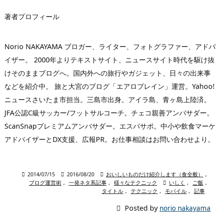
著者プロフィール
Norio NAKAYAMA ブロガー、ライター、フォトグラファー、アドバ
イザー。 2000年よりテキストサイト、ニュースサイト時代を駆け抜
けそのままブログへ。国内外への旅行やガジェット、日々の出来事
などを紹介中。 旅と大宮のブログ「エアロプレイン」運営。Yahoo!
ニュースさいたま市担当。三島市出身。アイラ島、青ヶ島上陸済。
JFA公認C級サッカー/フットサルコーチ。チェコ親善アンバサダー。
ScanSnapプレミアムアンバサダー。エスパサポ。中小や飲食マーケ
アドバイザーとDX支援、広報PR。お仕事相談はお問い合わせより。

2014/07/15

2016/08/20

おいしいものだけ紹介します（食全般）
,
ブログ運営術
,
一発ネタ系記事
,
様々なテクニック

いしく
,
ご飯
,
タイトル
,
テクニック
,
モバイル
,
記事

Posted by
norio nakayama