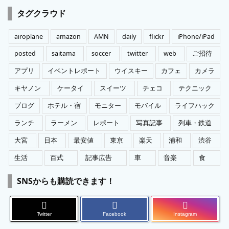
ゴ
タグクラウド
リ
ー
airoplane
amazon
AMN
daily
flickr
iPhone/iPad
posted
saitama
soccer
twitter
web
ご招待
アプリ
イベントレポート
ウイスキー
カフェ
カメラ
キヤノン
ケータイ
スイーツ
チェコ
テクニック
ブログ
ホテル・宿
モニター
モバイル
ライフハック
ランチ
ラーメン
レポート
写真記事
列車・鉄道
大宮
日本
最安値
東京
楽天
浦和
渋谷
生活
百式
記事広告
車
音楽
食
SNSからも購読できます！
Twitter
Facebook
Instagram