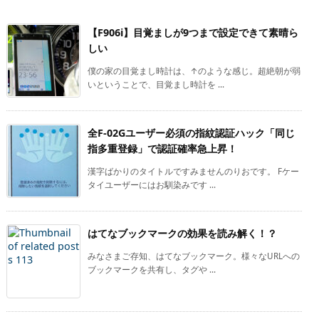
【F906i】目覚ましが9つまで設定できて素晴ら
しい
僕の家の目覚まし時計は、↑のような感じ。超絶朝が弱
いということで、目覚まし時計を ...
全F-02Gユーザー必須の指紋認証ハック「同じ
指多重登録」で認証確率急上昇！
漢字ばかりのタイトルですみませんのりおです。 Fケー
タイユーザーにはお馴染みです ...
はてなブックマークの効果を読み解く！？
みなさまご存知、はてなブックマーク。様々なURLへの
ブックマークを共有し、タグや ...