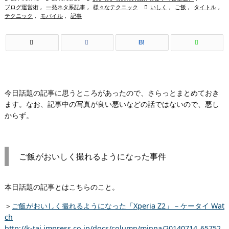
ブログ運営術
,
一発ネタ系記事
,
様々なテクニック

いしく
,
ご飯
,
タイトル
,
テクニック
,
モバイル
,
記事
B!
今日話題の記事に思うところがあったので、さらっとまとめておき
ます。なお、記事中の写真が良い悪いなどの話ではないので、悪し
からず。
ご飯がおいしく撮れるようになった事件
本日話題の記事とはこちらのこと。
＞
ご飯がおいしく撮れるようになった「Xperia Z2」 – ケータイ Wat
ch
http://k-tai.impress.co.jp/docs/column/minna/20140714_65752