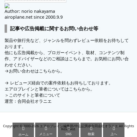
Author: norio nakayama
airoplane.net since 2000.9.9
記事や広告掲載に関するお問い合わせ等
製品や旅行先など、ジャンルを問わずレビュー依頼をお待ちして
おります。
他にも広告掲載から、ブロガーイベント、取材、コンテンツ制
作、アドバイザーなどのご相談はこちらまで。お気軽にお問い合
わせください。
→
お問い合わせはこちらから。
→
レビューズ
経由での案件依頼もお待ちしております。
エアロプレインと筆者についてはこちらから。
＞
このサイトと筆者について
運営：
合同会社オラニエ
Copyright ©
2000
-2026
エアロプレイン編集部/中山記男@合同会社オラニエ
All Rights





Reserved.
メニュー
SNS
検索
上へ
ホーム