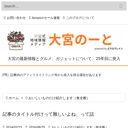

メニュー
お問い合わせ
Amazonセール速報
このブログについて

前へ

プライバシーポリシー等
写真の2次利用について

次へ

検索
大宮の最新情報とグルメ、ガジェットについて。25年目に突入
［PR］記事内のアフィリエイトリンク等から収入を得る場合があります

ホーム
>

おいしいものだけ紹介します（食全般）
記事のタイトル付けって難しいよね、って話

2014/07/15

2016/08/20

おいしいものだけ紹介します（食全般）
,