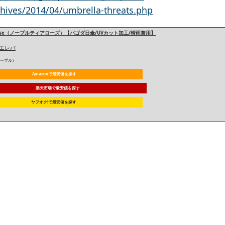
hives/2014/04/umbrella-threats.php
ar-Rose（ノーブルティアローズ）【パゴダ日傘/UVカット加工/晴雨兼用】
エレバ
ミエーブル）
Amazonで最安値を探す
楽天市場で最安値を探す
ヤフオク!で最安値を探す