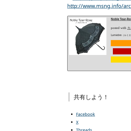
http://www.msng.info/arc
Noble Te
posted with
カ
Lumiebre（ル
共有しよう！
Facebook
X
Threads