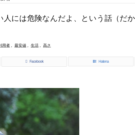
い人には危険なんだよ、という話（だ
利用者
,
最安値
,
生活
,
高さ
Facebook
B!
Hatena