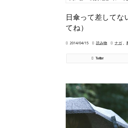
日傘って差してな
てね）

2014/04/15

読み物

ナガ
,
Twitter