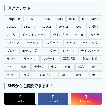
テ
ゴ
タグクラウド
リ
ー
airoplane
amazon
AMN
daily
flickr
iPhone/iPad
posted
saitama
soccer
twitter
web
ご招待
アプリ
イベントレポート
ウイスキー
カフェ
カメラ
キヤノン
ケータイ
スイーツ
チェコ
テクニック
ブログ
ホテル・宿
モニター
モバイル
ライフハック
ランチ
ラーメン
レポート
写真記事
列車・鉄道
大宮
日本
最安値
東京
楽天
浦和
渋谷
生活
百式
記事広告
車
音楽
食
SNSからも購読できます！
Twitter
Facebook
Instagram