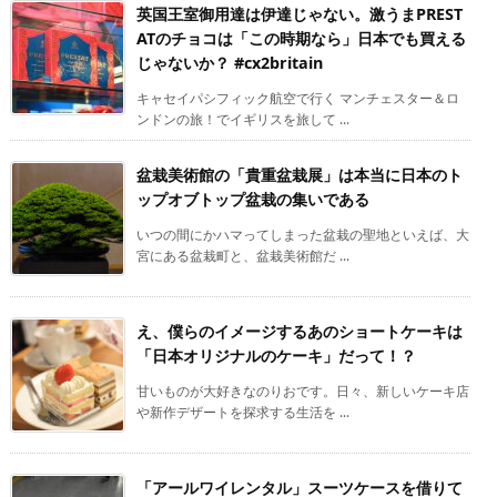
英国王室御用達は伊達じゃない。激うまPREST
ATのチョコは「この時期なら」日本でも買える
じゃないか？ #cx2britain
キャセイパシフィック航空で行く マンチェスター＆ロ
ンドンの旅！でイギリスを旅して ...
盆栽美術館の「貴重盆栽展」は本当に日本のト
ップオブトップ盆栽の集いである
いつの間にかハマってしまった盆栽の聖地といえば、大
宮にある盆栽町と、盆栽美術館だ ...
え、僕らのイメージするあのショートケーキは
「日本オリジナルのケーキ」だって！？
甘いものが大好きなのりおです。日々、新しいケーキ店
や新作デザートを探求する生活を ...
「アールワイレンタル」スーツケースを借りて