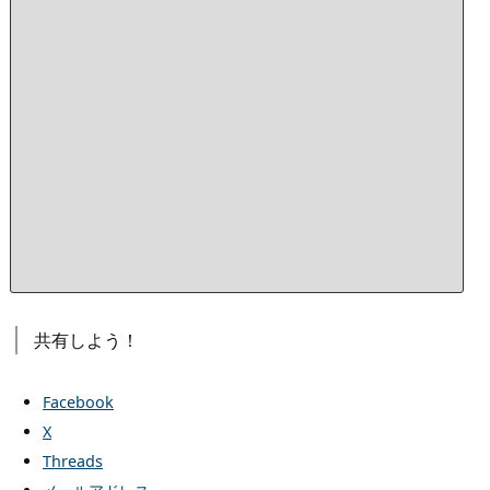
A
m
a
z
o
n
で
見
る
楽
天
市
場
で
見
る
共有しよう！
Facebook
X
Threads