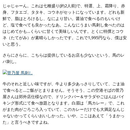
じゃじゃーん。これは七種盛り(約2人前)で、特選、上、霜降り、赤
身、フタエゴ、タタキ、コウネがセットになっています。どれも新
鮮で、脂はとろけるし、なにより甘い。醤油で食べるのもいいけ
ど、塩で食べても良かったなあ。こんなにうまい馬刺し食べたのは
はじめてかも…くらいに甘くて美味しいんです。とくに特撰とコウ
ネ（たてがみ）が素晴らしかったです。これで1,995円なら、僕は安
いと思う。
さらにさらに、こちらは提供しているお店も少ないという、馬のレ
バ刺し。
牛のそれと近しい味ですが、牛より多少あっさりしていて、ごま油
で食べると…ご飯がとまりません。そうそう、この空港そばの菅乃
屋さんは郊外店仕様なので、ドリンクバー＆サラダやごはんはバイ
キング形式にて食べ放題となります。白眉は「馬カレー」で、これ
がまた肉がごろごろ入っていて、このカレーだけでも大満足なんじ
ゃないかってくらいおいしかった。いや、ここはあえて「うまかっ
た」と言うべきですよね。