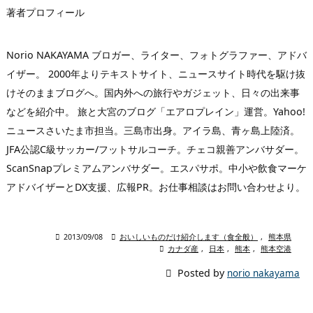
著者プロフィール
Norio NAKAYAMA ブロガー、ライター、フォトグラファー、アドバ
イザー。 2000年よりテキストサイト、ニュースサイト時代を駆け抜
けそのままブログへ。国内外への旅行やガジェット、日々の出来事
などを紹介中。 旅と大宮のブログ「エアロプレイン」運営。Yahoo!
ニュースさいたま市担当。三島市出身。アイラ島、青ヶ島上陸済。
JFA公認C級サッカー/フットサルコーチ。チェコ親善アンバサダー。
ScanSnapプレミアムアンバサダー。エスパサポ。中小や飲食マーケ
アドバイザーとDX支援、広報PR。お仕事相談はお問い合わせより。

2013/09/08

おいしいものだけ紹介します（食全般）
,
熊本県

カナダ産
,
日本
,
熊本
,
熊本空港

Posted by
norio nakayama