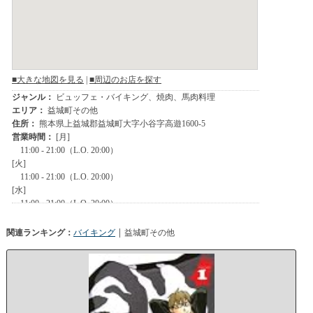
関連ランキング：
バイキング
| 益城町その他
銀
の
匙
S
i
l
v
e