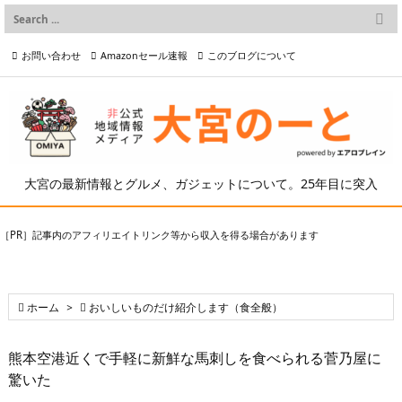

メニュー
お問い合わせ
Amazonセール速報
このブログについて

前へ

プライバシーポリシー等
写真の2次利用について

次へ

検索
大宮の最新情報とグルメ、ガジェットについて。25年目に突入
［PR］記事内のアフィリエイトリンク等から収入を得る場合があります

ホーム
>

おいしいものだけ紹介します（食全般）
熊本空港近くで手軽に新鮮な馬刺しを食べられる菅乃屋に
驚いた