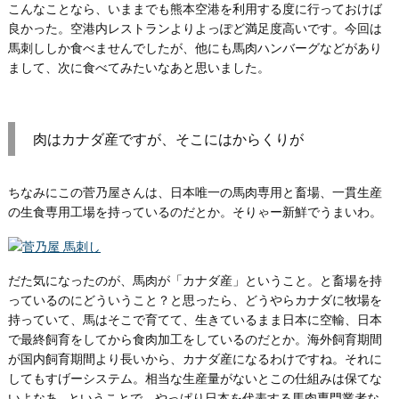
こんなことなら、いままでも熊本空港を利用する度に行っておけば
良かった。空港内レストランよりよっぽど満足度高いです。今回は
馬刺ししか食べませんでしたが、他にも馬肉ハンバーグなどがあり
まして、次に食べてみたいなあと思いました。
肉はカナダ産ですが、そこにはからくりが
ちなみにこの菅乃屋さんは、日本唯一の馬肉専用と畜場、一貫生産
の生食専用工場を持っているのだとか。そりゃー新鮮でうまいわ。
だた気になったのが、馬肉が「カナダ産」ということ。と畜場を持
っているのにどういうこと？と思ったら、どうやらカナダに牧場を
持っていて、馬はそこで育てて、生きているまま日本に空輸、日本
で最終飼育をしてから食肉加工をしているのだとか。海外飼育期間
が国内飼育期間より長いから、カナダ産になるわけですね。それに
してもすげーシステム。相当な生産量がないとこの仕組みは保てな
いよなあ…ということで、やっぱり日本を代表する馬肉専門業者な