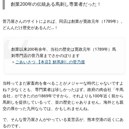
創業200年の伝統ある馬刺し専業者だった！
菅乃屋さんのサイトによれば、同店は創業が寛政元年（1789年）。
どんんだけ歴史があるんだ…！
創業以来200有余年、当社の歴史は寛政元年（1789年）馬
刺専門店の菅乃屋までさかのぼります
＞
ごあいさつ 【本店】鮮馬刺しの菅乃屋
当時ってまだ家畜肉を食べることがメジャーな時代じゃないですよ
ね？少なくとも、専門業者は珍しかったはず。政府の肉会社「牛馬
会社」ができたのが1869年ですから、それよりも100年近く前から
馬刺しを提供しているって、並の歴史じゃありません。海外とも親
交の厚かった九州ならでは、かもしれませんね。
で、そんな菅乃屋さんがやっている直営店が、熊本空港の近くにあ
るのです。