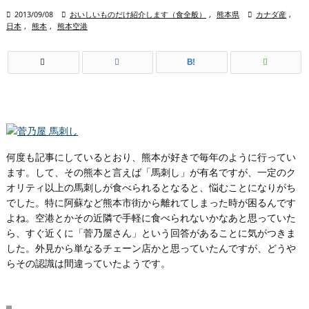

2013/09/08

おいしいものだけ紹介します（食全般）
,
熊本県

カナダ産
,
日本
,
熊本
,
熊本空港
B!
何度も記事にしているとおり、熊本が好きで毎年のように行ってい
ます。して、その熊本と言えば「馬刺し」が有名ですが、一定のク
オリティ以上の馬刺しが食べられるとなると、悩むことになりがち
でした。特に阿蘇など熊本市街から離れてしまった時が困るんです
よね。空港とかその近隣で手軽に食べられないかなあと思っていた
ら、すぐ近くに「菅乃屋さん」という回答があることに気がつきま
した。外見から単なるチェーン店かと思っていたんですが、どうや
らその認識は間違っていたようです。