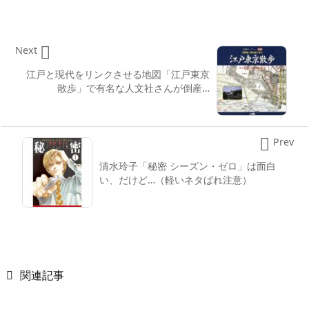

Next
江戸と現代をリンクさせる地図「江戸東京
散歩」で有名な人文社さんが倒産…

Prev
清水玲子「秘密 シーズン・ゼロ」は面白
い、だけど…（軽いネタばれ注意）

関連記事