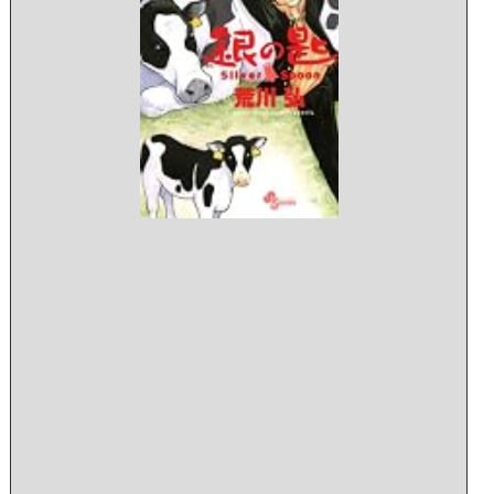
r
S
p
o
o
n
（
(少
年
サ
ン
デ
ー
コ
ミ
ッ
ク
ス)
pos
wit
カ
エ
レ
バ
荒
川
弘
小
学
館
201
03-
15