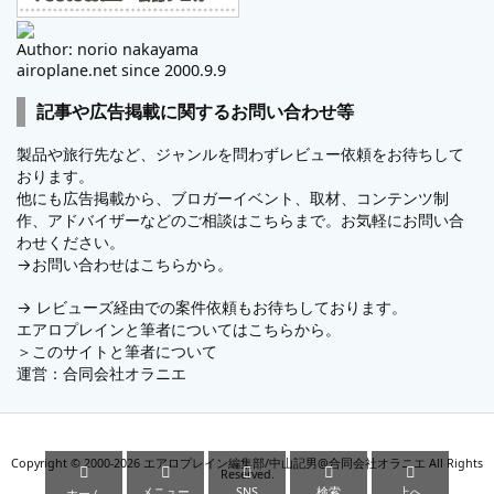
Author: norio nakayama
airoplane.net since 2000.9.9
記事や広告掲載に関するお問い合わせ等
製品や旅行先など、ジャンルを問わずレビュー依頼をお待ちして
おります。
他にも広告掲載から、ブロガーイベント、取材、コンテンツ制
作、アドバイザーなどのご相談はこちらまで。お気軽にお問い合
わせください。
→
お問い合わせはこちらから。
→
レビューズ
経由での案件依頼もお待ちしております。
エアロプレインと筆者についてはこちらから。
＞
このサイトと筆者について
運営：
合同会社オラニエ
Copyright ©
2000
-2026
エアロプレイン編集部/中山記男@合同会社オラニエ
All Rights





Reserved.
メニュー
SNS
検索
上へ