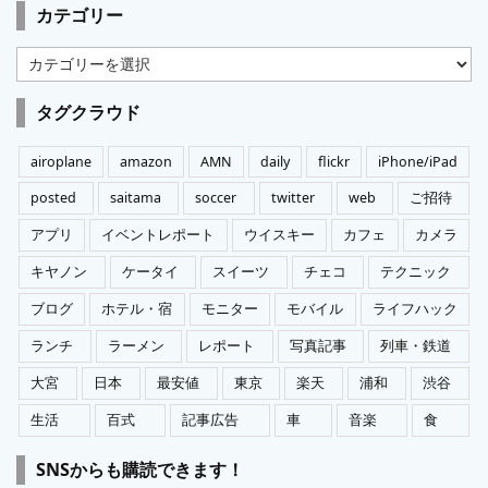
カテゴリー
カ
テ
ゴ
タグクラウド
リ
ー
airoplane
amazon
AMN
daily
flickr
iPhone/iPad
posted
saitama
soccer
twitter
web
ご招待
アプリ
イベントレポート
ウイスキー
カフェ
カメラ
キヤノン
ケータイ
スイーツ
チェコ
テクニック
ブログ
ホテル・宿
モニター
モバイル
ライフハック
ランチ
ラーメン
レポート
写真記事
列車・鉄道
大宮
日本
最安値
東京
楽天
浦和
渋谷
生活
百式
記事広告
車
音楽
食
SNSからも購読できます！