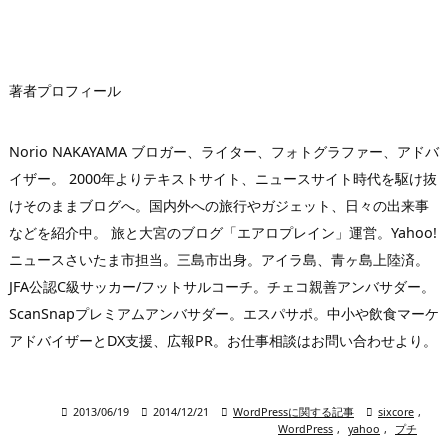
レ
ス
著者プロフィール
Norio NAKAYAMA ブロガー、ライター、フォトグラファー、アドバ
イザー。 2000年よりテキストサイト、ニュースサイト時代を駆け抜
けそのままブログへ。国内外への旅行やガジェット、日々の出来事
などを紹介中。 旅と大宮のブログ「エアロプレイン」運営。Yahoo!
ニュースさいたま市担当。三島市出身。アイラ島、青ヶ島上陸済。
JFA公認C級サッカー/フットサルコーチ。チェコ親善アンバサダー。
ScanSnapプレミアムアンバサダー。エスパサポ。中小や飲食マーケ
アドバイザーとDX支援、広報PR。お仕事相談はお問い合わせより。

2013/06/19

2014/12/21

WordPressに関する記事

sixcore
,
WordPress
,
yahoo
,
プチ