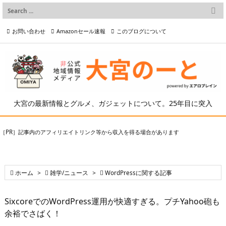

メニュー
お問い合わせ
Amazonセール速報
このブログについて

前へ

プライバシーポリシー等
写真の2次利用について

次へ

検索
大宮の最新情報とグルメ、ガジェットについて。25年目に突入
［PR］記事内のアフィリエイトリンク等から収入を得る場合があります

ホーム
>

雑学/ニュース
>

WordPressに関する記事
SixcoreでのWordPress運用が快適すぎる。プチYahoo砲も
余裕でさばく！