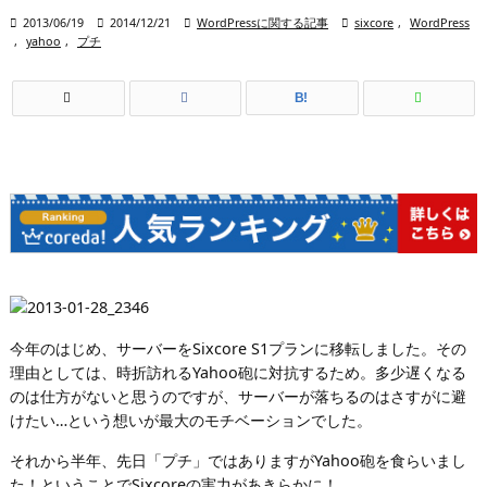

2013/06/19

2014/12/21

WordPressに関する記事

sixcore
,
WordPress
,
yahoo
,
プチ
B!
今年のはじめ、サーバーをSixcore S1プランに移転しました。その
理由としては、時折訪れるYahoo砲に対抗するため。多少遅くなる
のは仕方がないと思うのですが、サーバーが落ちるのはさすがに避
けたい…という想いが最大のモチベーションでした。
それから半年、先日「プチ」ではありますがYahoo砲を食らいまし
た！ということでSixcoreの実力があきらかに！