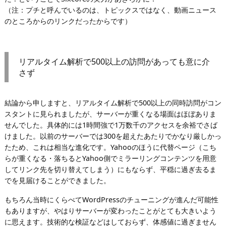
（注：プチと呼んでいるのは、トピックスではなく、動画ニュース
のところからのリンクだったからです）
リアルタイム解析で500以上の訪問があっても意に介
さず
結論から申しますと、リアルタイム解析で500以上の同時訪問がコン
スタントに見られましたが、サーバーが重くなる場面はほぼありま
せんでした。具体的には1時間強で1万数千のアクセスを余裕でさば
けました。以前のサーバーでは300を超えたあたりでかなり厳しかっ
たため、これは相当な進化です。Yahooのほうに代替ページ（こち
らが重くなる・落ちるとYahoo側でミラーリングコンテンツを用意
してリンク先を切り替えてしまう）にもならず、平穏に過ぎ去るま
でを見届けることができました。
もちろん当時にくらべてWordPressのチューニングが進んだ可能性
もありますが、やはりサーバーが変わったことがとても大きいよう
に思えます。技術的な検証などはしておらず、体感値に過ぎません