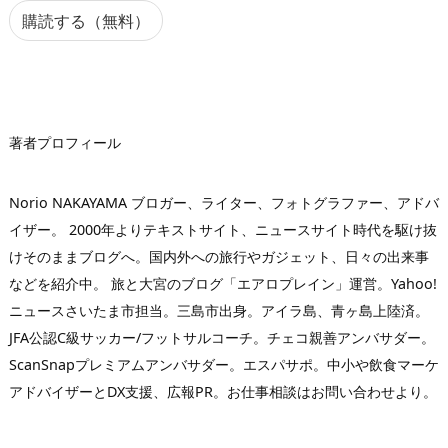
ア
購読する（無料）
ド
レ
ス
著者プロフィール
Norio NAKAYAMA ブロガー、ライター、フォトグラファー、アドバ
イザー。 2000年よりテキストサイト、ニュースサイト時代を駆け抜
けそのままブログへ。国内外への旅行やガジェット、日々の出来事
などを紹介中。 旅と大宮のブログ「エアロプレイン」運営。Yahoo!
ニュースさいたま市担当。三島市出身。アイラ島、青ヶ島上陸済。
JFA公認C級サッカー/フットサルコーチ。チェコ親善アンバサダー。
ScanSnapプレミアムアンバサダー。エスパサポ。中小や飲食マーケ
アドバイザーとDX支援、広報PR。お仕事相談はお問い合わせより。