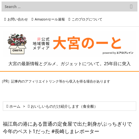

メニュー
お問い合わせ
Amazonセール速報
このブログについて

前へ

プライバシーポリシー等
写真の2次利用について

次へ

検索
大宮の最新情報とグルメ、ガジェットについて。25年目に突入
［PR］記事内のアフィリエイトリンク等から収入を得る場合があります

ホーム
>

おいしいものだけ紹介します（食全般）
福江島の港にある普通の定食屋で出た刺身がぶっちぎりで
今年のベスト1だった #長崎しまレポーター