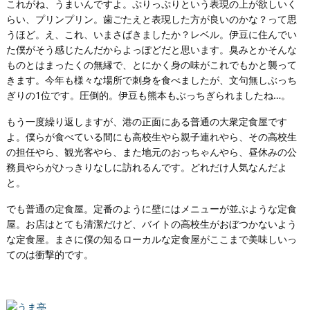
これがね、うまいんですよ。ぷりっぷりという表現の上が欲しいく
らい、プリンプリン。歯ごたえと表現した方が良いのかな？って思
うほど。え、これ、いまさばきましたか？レベル。伊豆に住んでい
た僕がそう感じたんだからよっぽどだと思います。臭みとかそんな
ものとはまったくの無縁で、とにかく身の味がこれでもかと襲って
きます。今年も様々な場所で刺身を食べましたが、文句無しぶっち
ぎりの1位です。圧倒的。伊豆も熊本もぶっちぎられましたね…。
もう一度繰り返しますが、港の正面にある普通の大衆定食屋です
よ。僕らが食べている間にも高校生やら親子連れやら、その高校生
の担任やら、観光客やら、また地元のおっちゃんやら、昼休みの公
務員やらがひっきりなしに訪れるんです。どれだけ人気なんだよ
と。
でも普通の定食屋。定番のように壁にはメニューが並ぶような定食
屋。お店はとても清潔だけど、バイトの高校生がおぼつかないよう
な定食屋。まさに僕の知るローカルな定食屋がここまで美味しいっ
てのは衝撃的です。