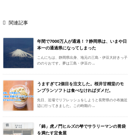

関連記事
年間で7000万人が通過！？静岡県は、いまや日
本一の通過県になってしまった
こんにちは、静岡県出身、地元の三島・伊豆大好きっ子
ののりおです。夢は三島・伊豆の ...
うますぎて2個目を注文した。桜井甘精堂のモ
ンブランソフトは食べなければダメだ。
先日、近場でリフレッシュをしようと長野県の小布施近
辺に行ってきました。この時期の ...
「錦」虎ノ門ヒルズの梺でサラリーマンの胃袋
を満たす定食屋