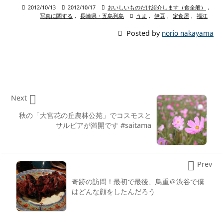

2012/10/13

2012/10/17

おいしいものだけ紹介します（食全般）
,
写真に関する
,
長崎県・五島列島

うま
,
伊豆
,
定食屋
,
福江

Posted by
norio nakayama

Next
秋の「大宮花の丘農林公苑」でコスモスと
サルビアが満開です #saitama

Prev
奇跡の訪問！最初で最後、鳥重＠渋谷で僕
はどんな顔をしたんだろう