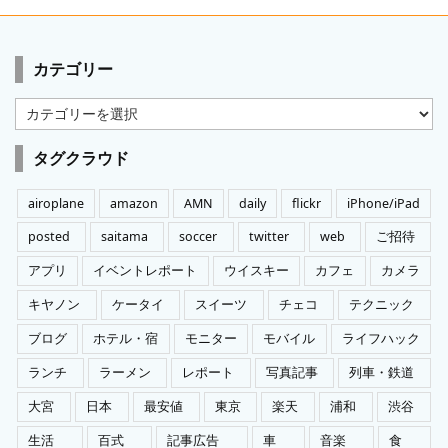
カテゴリー
カ
テ
ゴ
タグクラウド
リ
ー
airoplane
amazon
AMN
daily
flickr
iPhone/iPad
posted
saitama
soccer
twitter
web
ご招待
アプリ
イベントレポート
ウイスキー
カフェ
カメラ
キヤノン
ケータイ
スイーツ
チェコ
テクニック
ブログ
ホテル・宿
モニター
モバイル
ライフハック
ランチ
ラーメン
レポート
写真記事
列車・鉄道
大宮
日本
最安値
東京
楽天
浦和
渋谷
生活
百式
記事広告
車
音楽
食