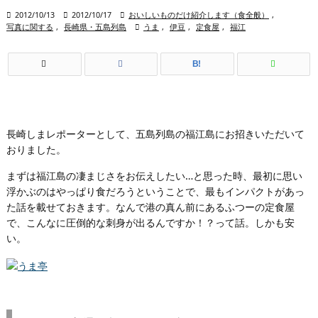

2012/10/13

2012/10/17

おいしいものだけ紹介します（食全般）
,
写真に関する
,
長崎県・五島列島

うま
,
伊豆
,
定食屋
,
福江
B!
長崎しまレポーターとして、五島列島の福江島にお招きいただいて
おりました。
まずは福江島の凄まじさをお伝えしたい…と思った時、最初に思い
浮かぶのはやっぱり食だろうということで、最もインパクトがあっ
た話を載せておきます。なんで港の真ん前にあるふつーの定食屋
で、こんなに圧倒的な刺身が出るんですか！？って話。しかも安
い。