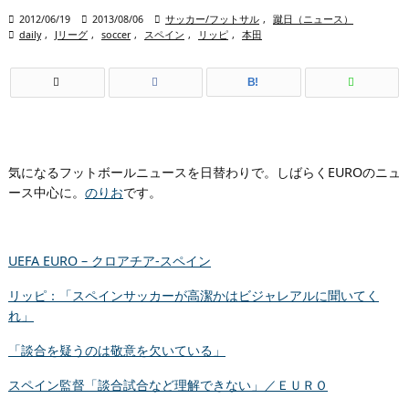

2012/06/19

2013/08/06

サッカー/フットサル
,
蹴日（ニュース）

daily
,
Jリーグ
,
soccer
,
スペイン
,
リッピ
,
本田
B!
気になるフットボールニュースを日替わりで。しばらくEUROのニュ
ース中心に。
のりお
です。
UEFA EURO – クロアチア-スペイン
リッピ：「スペインサッカーが高潔かはビジャレアルに聞いてく
れ」
「談合を疑うのは敬意を欠いている」
スペイン監督「談合試合など理解できない」／ＥＵＲＯ