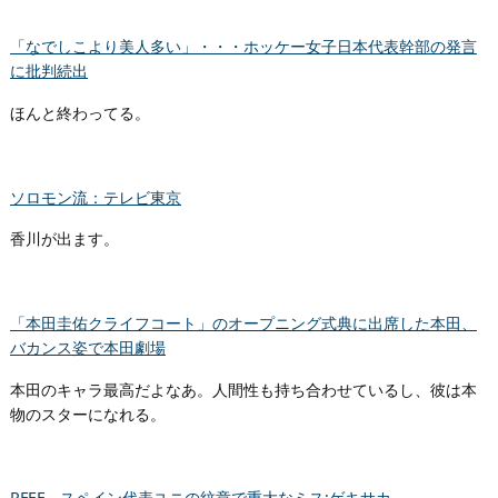
「なでしこより美人多い」・・・ホッケー女子日本代表幹部の発言
に批判続出
ほんと終わってる。
ソロモン流：テレビ東京
香川が出ます。
「本田圭佑クライフコート」のオープニング式典に出席した本田、
バカンス姿で本田劇場
本田のキャラ最高だよなあ。人間性も持ち合わせているし、彼は本
物のスターになれる。
RFEF、スペイン代表ユニの紋章で重大なミス:ゲキサカ