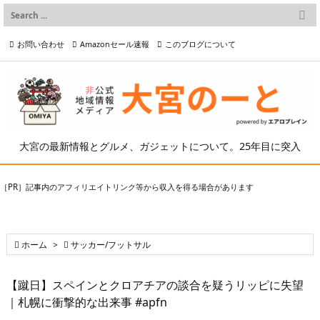

メニュー
お問い合わせ
Amazonセール速報
このブログについて

前へ

プライバシーポリシー等
写真の2次利用について

次へ

検索
大宮の最新情報とグルメ、ガジェットについて。25年目に突入
［PR］記事内のアフィリエイトリンク等から収入を得る場合があります

ホーム
>

サッカー/フットサル
【蹴日】スペインとクロアチアの談合を疑うリッピに失望
｜札幌に衝撃的な出来事 #apfn