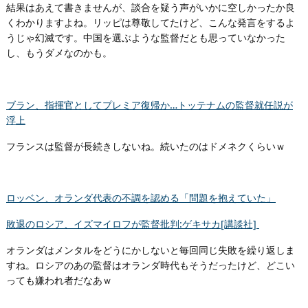
結果はあえて書きませんが、談合を疑う声がいかに空しかったか良
くわかりますよね。リッピは尊敬してたけど、こんな発言をするよ
うじゃ幻滅です。中国を選ぶような監督だとも思っていなかった
し、もうダメなのかも。
ブラン、指揮官としてプレミア復帰か…トッテナムの監督就任説が
浮上
フランスは監督が長続きしないね。続いたのはドメネクくらいｗ
ロッベン、オランダ代表の不調を認める「問題を抱えていた」
敗退のロシア、イズマイロフが監督批判:ゲキサカ[講談社]
オランダはメンタルをどうにかしないと毎回同じ失敗を繰り返しま
すね。ロシアのあの監督はオランダ時代もそうだったけど、どこい
っても嫌われ者だなあｗ