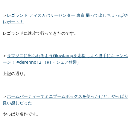
＞
レゴランド ディスカバリーセンター 東京 撮って出しちょっぱや
レポート！
レゴランドに速攻で行ってきたのです。
＞
サマソニに出られるようGlowlampを応援しよう勝手にキャンペ
ーン！ #derenno12 （RT・シェア歓迎）
上記の通り。
＞
ホームパーティーでミニブームボックスを使ったけど、やっぱり
良い感じだった
やっぱり名作です。