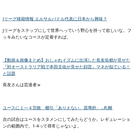
Jリーグ移籍情報 エルサルバドル代表に日本から興味？
Jリーグをステップにして世界へっていう野心を持って欲しいな。フ
ッキみたいなコースが定着すれば。
【動画＆画像まとめ】おしゃれイズムに出演した長友佑都が見せた
『対オーストラリア戦で本田圭佑が見せた顔芸』マネが似ている！
と話題
長友さんは芸達者ｗ
ユースに１―４完敗 櫛引「ありえない。屈辱的」…札幌
次の試合はユースをスタメンにしてみたらどうか。レギュレーショ
ンの範囲内で。1-4って尋常じゃないよ。