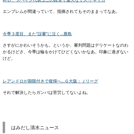
エンブレムが間違っていて、指摘されてもそのままってなあ。
今季３度目、また“誤審”に泣く…鹿島
さすがにかわいそうかも。というか、審判問題はデリケートなのわ
かるけどさ、今季は輪をかけてひどくないかなあ。印象に過ぎない
けど。
レアンドロが期限付きで復帰へ…Ｇ大阪：Ｊリーグ
それで解決したらガンバは苦労してないよね。
はみだし清水ニュース