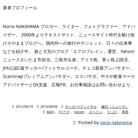
著者プロフィール
Norio NAKAYAMA ブロガー、ライター、フォトグラファー、アドバ
イザー。 2000年よりテキストサイト、ニュースサイト時代を駆け抜
けそのままブログへ。国内外への旅行やガジェット、日々の出来事
などを紹介中。 旅と大宮のブログ「エアロプレイン」運営。Yahoo!
ニュースさいたま市担当。三島市出身。アイラ島、青ヶ島上陸済。
JFA公認C級サッカー/フットサルコーチ。チェコ親善アンバサダー。
ScanSnapプレミアムアンバサダー。エスパサポ。中小や飲食マーケ
アドバイザーとDX支援、広報PR。お仕事相談はお問い合わせより。

2012/06/19

2013/08/06

サッカー/フットサル
,
蹴日（ニュース）

daily
,
Jリーグ
,
soccer
,
スペイン
,
リッピ
,
本田

Posted by
norio nakayama