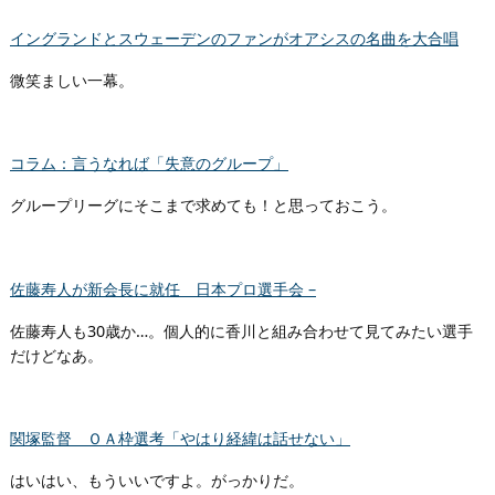
イングランドとスウェーデンのファンがオアシスの名曲を大合唱
微笑ましい一幕。
コラム：言うなれば「失意のグループ」
グループリーグにそこまで求めても！と思っておこう。
佐藤寿人が新会長に就任 日本プロ選手会 –
佐藤寿人も30歳か…。個人的に香川と組み合わせて見てみたい選手
だけどなあ。
関塚監督 ＯＡ枠選考「やはり経緯は話せない」
はいはい、もういいですよ。がっかりだ。