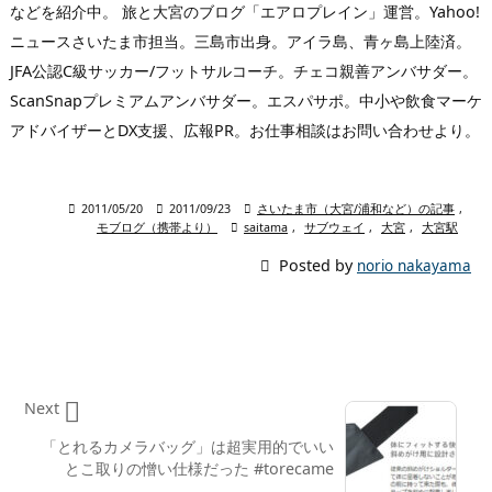
などを紹介中。 旅と大宮のブログ「エアロプレイン」運営。Yahoo!
ニュースさいたま市担当。三島市出身。アイラ島、青ヶ島上陸済。
JFA公認C級サッカー/フットサルコーチ。チェコ親善アンバサダー。
ScanSnapプレミアムアンバサダー。エスパサポ。中小や飲食マーケ
アドバイザーとDX支援、広報PR。お仕事相談はお問い合わせより。

2011/05/20

2011/09/23

さいたま市（大宮/浦和など）の記事
,
モブログ（携帯より）

saitama
,
サブウェイ
,
大宮
,
大宮駅

Posted by
norio nakayama

Next
「とれるカメラバッグ」は超実用的でいい
とこ取りの憎い仕様だった #torecame