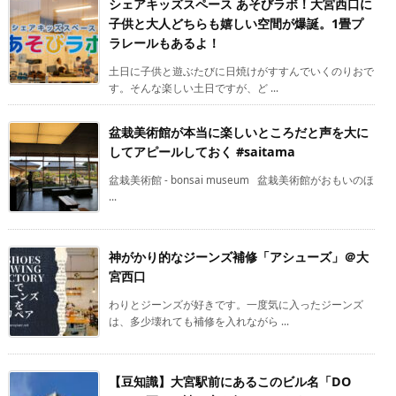
シェアキッズスペース あそびラボ！大宮西口に
子供と大人どちらも嬉しい空間が爆誕。1畳プ
ラレールもあるよ！
土日に子供と遊ぶたびに日焼けがすすんでいくのりおで
す。そんな楽しい土日ですが、ど ...
盆栽美術館が本当に楽しいところだと声を大に
してアピールしておく #saitama
盆栽美術館 - bonsai museum 盆栽美術館がおもいのほ
...
神がかり的なジーンズ補修「アシューズ」＠大
宮西口
わりとジーンズが好きです。一度気に入ったジーンズ
は、多少壊れても補修を入れながら ...
【豆知識】大宮駅前にあるこのビル名「DO