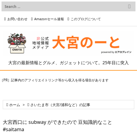

メニュー
お問い合わせ
Amazonセール速報
このブログについて

前へ

プライバシーポリシー等
写真の2次利用について

次へ

検索
大宮の最新情報とグルメ、ガジェットについて。25年目に突入
［PR］記事内のアフィリエイトリンク等から収入を得る場合があります

ホーム
>

さいたま市（大宮/浦和など）の記事
大宮西口に subway ができたので 豆知識的なこと
#saitama