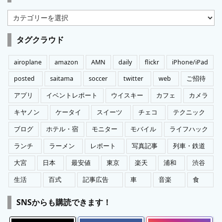
カ
テ
ゴ
タグクラウド
リ
ー
airoplane
amazon
AMN
daily
flickr
iPhone/iPad
posted
saitama
soccer
twitter
web
ご招待
アプリ
イベントレポート
ウイスキー
カフェ
カメラ
キヤノン
ケータイ
スイーツ
チェコ
テクニック
ブログ
ホテル・宿
モニター
モバイル
ライフハック
ランチ
ラーメン
レポート
写真記事
列車・鉄道
大宮
日本
最安値
東京
楽天
浦和
渋谷
生活
百式
記事広告
車
音楽
食
SNSからも購読できます！