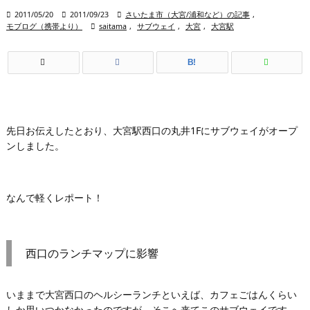

2011/05/20

2011/09/23

さいたま市（大宮/浦和など）の記事
,
モブログ（携帯より）

saitama
,
サブウェイ
,
大宮
,
大宮駅
B!
先日お伝えしたとおり、大宮駅西口の丸井1Fにサブウェイがオープ
ンしました。
なんで軽くレポート！
西口のランチマップに影響
いままで大宮西口のヘルシーランチといえば、カフェごはんくらい
しか思いつかなかったのですが、そこへ来てこのサブウェイです