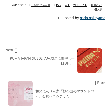

2011/03/07

一発ネタ系記事

R25
,
web
,
Webサイト
,
仕事など
,
個人的

Posted by
norio nakayama

Next
PUMA JAPAN SUEDE の完成度に驚愕し一
目惚れ！

Prev
和のねんりん家「桜の国のマウントバー
ム」を食べてみました