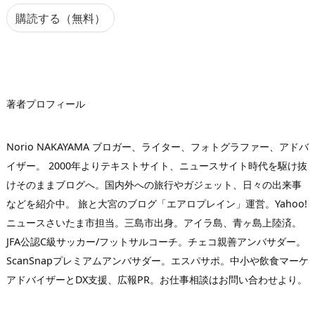
ア
購読する（無料）
ド
レ
ス
著者プロフィール
Norio NAKAYAMA ブロガー、ライター、フォトグラファー、アドバ
イザー。 2000年よりテキストサイト、ニュースサイト時代を駆け抜
けそのままブログへ。国内外への旅行やガジェット、日々の出来事
などを紹介中。 旅と大宮のブログ「エアロプレイン」運営。Yahoo!
ニュースさいたま市担当。三島市出身。アイラ島、青ヶ島上陸済。
JFA公認C級サッカー/フットサルコーチ。チェコ親善アンバサダー。
ScanSnapプレミアムアンバサダー。エスパサポ。中小や飲食マーケ
アドバイザーとDX支援、広報PR。お仕事相談はお問い合わせより。