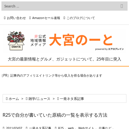

メニュー
お問い合わせ
Amazonセール速報
このブログについて

前へ

プライバシーポリシー等
写真の2次利用について

次へ

検索
大宮の最新情報とグルメ、ガジェットについて。25年目に突入
［PR］記事内のアフィリエイトリンク等から収入を得る場合があります

ホーム
>

雑学/ニュース
>

一発ネタ系記事
R25で自分が書いていた原稿の一覧を表示する方法

2011/03/07

一発ネタ系記事

R25
,
web
,
Webサイト
,
仕事など
,