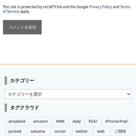
This site is protected by reCAPTCHA and the Google
Privacy Policy
and
Terms
of Service
apply.
カテゴリー
カ
テ
ゴ
タグクラウド
リ
ー
airoplane
amazon
AMN
daily
flickr
iPhone/iPad
posted
saitama
soccer
twitter
web
ご招待