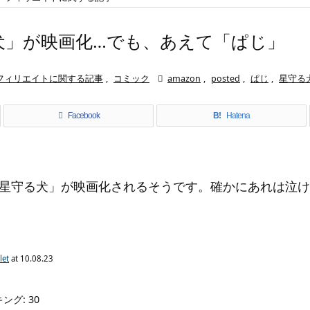
犬」が映画化…でも、あえて「ぱじ」
フィリエイトに関する記事
,
コミック

amazon
,
posted
,
ぱじ
,
星守る
Facebook
B!
Hatena
星守る犬」が映画化されるそうです。確かにあれは泣け
let
at 10.08.23
グ: 30