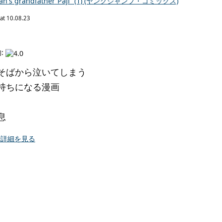
’s grandfather“Paji” (1) (ヤングジャンプ・コミックス)
at 10.08.23
:
そばから泣いてしまう
持ちになる漫画
息
p で詳細を見る