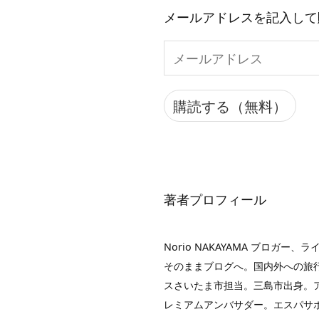
メールアドレスを記入して
メ
ー
ル
購読する（無料）
ア
ド
レ
ス
著者プロフィール
Norio NAKAYAMA ブロ
そのままブログへ。国内外への旅行
スさいたま市担当。三島市出身。アイ
レミアムアンバサダー。エスパサ