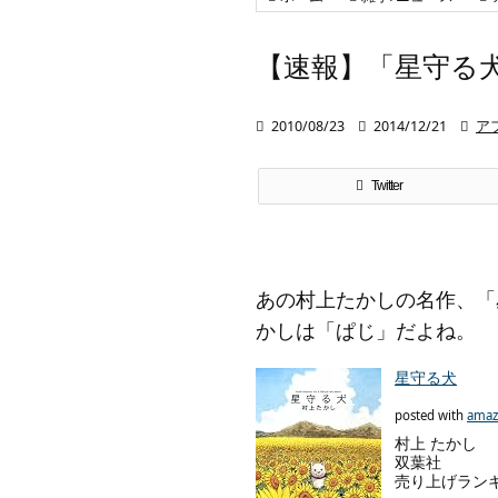
【速報】「星守る

2010/08/23

2014/12/21

ア
Twitter
あの村上たかしの名作、「
かしは「ぱじ」だよね。
星守る犬
posted with
amaz
村上 たかし
双葉社
売り上げランキン