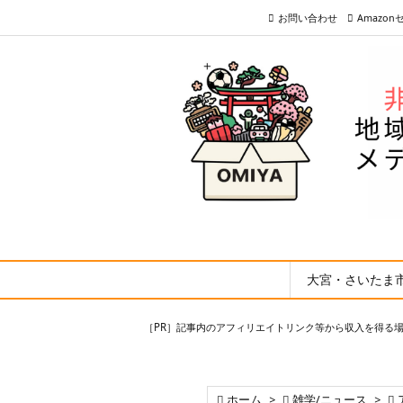
お問い合わせ
Amazo
大宮・さいたま
［PR］記事内のアフィリエイトリンク等から収入を得る

ホーム
>

雑学/ニュース
>
