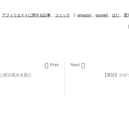

アフィリエイトに関する記事
,
コミック

amazon
,
posted
,
ぱじ
,
星


Prev
Next
祭に匠の花火を見た
【英語】ロゼッ