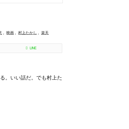
犬
,
映画
,
村上たかし
,
楽天
LINE
る。いい話だ。でも村上た