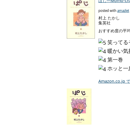
ぱじ—Momo‐chan
posted with
amazlet
村上 たかし
集英社
おすすめ度の平均
笑ってる
暖かい気
第一巻
ホッと一
Amazon.co.j