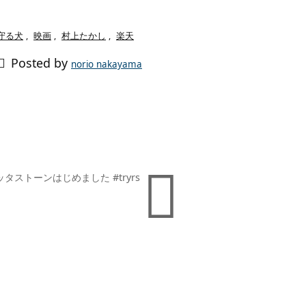
守る犬
,
映画
,
村上たかし
,
楽天

Posted by
norio nakayama

タストーンはじめました #tryrs