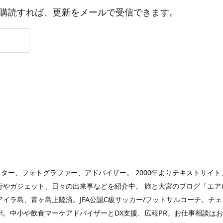
購読すれば、更新をメールで受信できます。
ガー、ライター、フォトグラファー、アドバイザー。 2000年よりテキストサ
やガジェット、日々の出来事などを紹介中。 旅と大宮のブログ「エアロプ
ラ島、青ヶ島上陸済。JFA公認C級サッカー/フットサルコーチ。チェコ
ポ。中小や飲食マーケアドバイザーとDX支援、広報PR。お仕事相談は