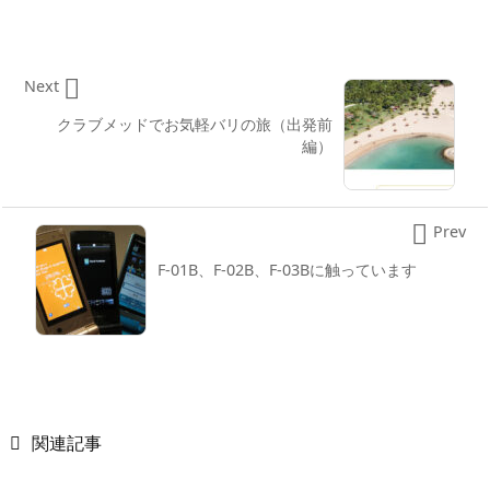

Next
クラブメッドでお気軽バリの旅（出発前
編）

Prev
F-01B、F-02B、F-03Bに触っています

関連記事