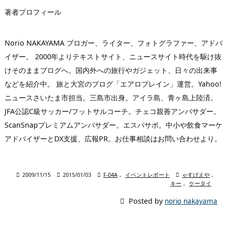
著者プロフィール
Norio NAKAYAMA ブロガー、ライター、フォトグラファー、アドバ
イザー。 2000年よりテキストサイト、ニュースサイト時代を駆け抜
けそのままブログへ。国内外への旅行やガジェット、日々の出来事
などを紹介中。 旅と大宮のブログ「エアロプレイン」運営。Yahoo!
ニュースさいたま市担当。三島市出身。アイラ島、青ヶ島上陸済。
JFA公認C級サッカー/フットサルコーチ。チェコ親善アンバサダー。
ScanSnapプレミアムアンバサダー。エスパサポ。中小や飲食マーケ
アドバイザーとDX支援、広報PR。お仕事相談はお問い合わせより。

2009/11/15

2015/01/03

F-04A
,
イベントレポート

ゃすげえや
,
キー
,
ケータイ

Posted by
norio nakayama