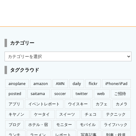
カテゴリー
カ
テ
ゴ
タグクラウド
リ
ー
airoplane
amazon
AMN
daily
flickr
iPhone/iPad
posted
saitama
soccer
twitter
web
ご招待
アプリ
イベントレポート
ウイスキー
カフェ
カメラ
キヤノン
ケータイ
スイーツ
チェコ
テクニック
ブログ
ホテル・宿
モニター
モバイル
ライフハック
ランチ
ラーメン
レポート
写真記事
列車・鉄道