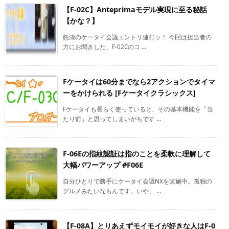
【F-02C】Anteprimaモデル実現に至る秘話
【かな？】
怒濤のケータイ会議エントリ連打ッ！ 今回は担当者の
方にお聞きした、F-02Cのコ ...
Fケータイは60分までなら2アクションでタイマ
ーをかけられる [Fケータイクラシックス]
Fケータイも長らく使っていると、その基本機能を「当
たり前」と思ってしまいがちです ...
F-06Eの指紋認証は指のことを柔軟に理解して
大幅パワーアップ #F06E
自分ひとりで勝手にケータイ会議NXを実施中。孤独の
グルメみたいなもんです。いや、 ...
【F-08A】とりあえずモイモイが好きな人はF-0