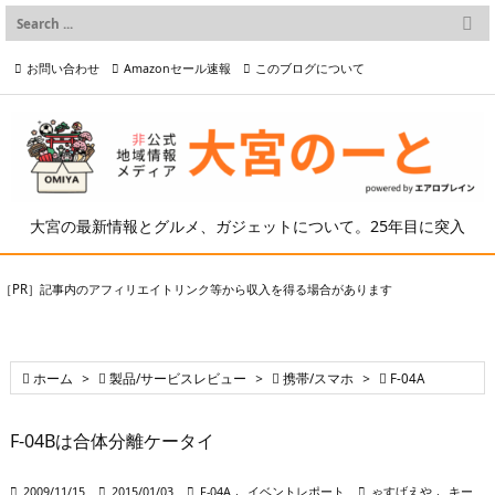

メニュー
お問い合わせ
Amazonセール速報
このブログについて

前へ

プライバシーポリシー等
写真の2次利用について

次へ

検索
大宮の最新情報とグルメ、ガジェットについて。25年目に突入
［PR］記事内のアフィリエイトリンク等から収入を得る場合があります

ホーム
>

製品/サービスレビュー
>

携帯/スマホ
>

F-04A
F-04Bは合体分離ケータイ

2009/11/15

2015/01/03

F-04A
,
イベントレポート

ゃすげえや
,
キー