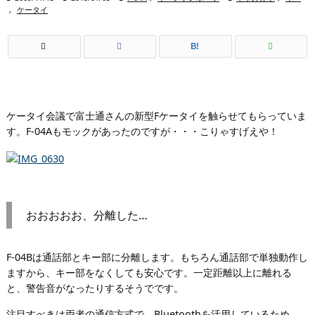
,
ケータイ
B!
ケータイ会議で富士通さんの新型Fケータイを触らせてもらっていま
す。F-04Aもモックがあったのですが・・・こりゃすげえや！
おおおおお、分離した…
F-04Bは通話部とキー部に分離します。もちろん通話部で単独動作し
ますから、キー部をなくしても安心です。一定距離以上に離れる
と、警告音がなったりするそうでです。
注目すべきは両者の通信方式で、Bluetoothを活用しているため、