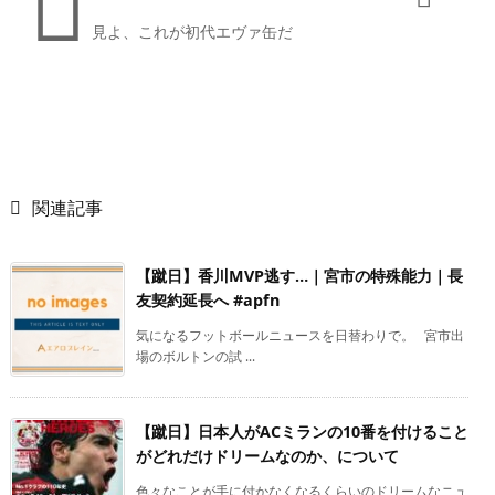

見よ、これが初代エヴァ缶だ

関連記事
【蹴日】香川MVP逃す…｜宮市の特殊能力｜長
友契約延長へ #apfn
気になるフットボールニュースを日替わりで。 宮市出
場のボルトンの試 ...
【蹴日】日本人がACミランの10番を付けること
がどれだけドリームなのか、について
色々なことが手に付かなくなるくらいのドリームなニュ