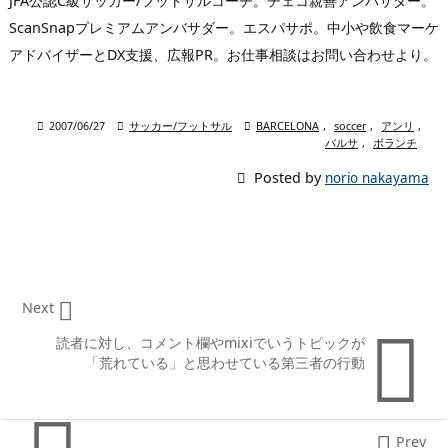
JFA公認C級サッカー/フットサルコーチ。チェコ親善アンバサダー。
ScanSnapプレミアムアンバサダー。エスパサポ。中小や飲食マーケ
アドバイザーとDX支援、広報PR。お仕事相談はお問い合わせより。

2007/06/27

サッカー/フットサル

BARCELONA
,
soccer
,
アンリ
,
バルサ
,
ボランチ

Posted by
norio nakayama

Next

読者に対し、コメント欄やmixiでいうトピックが
「荒れている」と思わせている第三者の行動

Prev