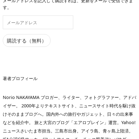
メールアドレスを記入して購読すれば、更新をメールで受信できま
す。
メ
ー
ル
ア
購読する（無料）
ド
レ
ス
著者プロフィール
Norio NAKAYAMA ブロガー、ライター、フォトグラファー、アドバ
イザー。 2000年よりテキストサイト、ニュースサイト時代を駆け抜
けそのままブログへ。国内外への旅行やガジェット、日々の出来事
などを紹介中。 旅と大宮のブログ「エアロプレイン」運営。Yahoo!
ニュースさいたま市担当。三島市出身。アイラ島、青ヶ島上陸済。