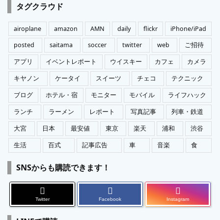
ゴ
タグクラウド
リ
ー
airoplane
amazon
AMN
daily
flickr
iPhone/iPad
posted
saitama
soccer
twitter
web
ご招待
アプリ
イベントレポート
ウイスキー
カフェ
カメラ
キヤノン
ケータイ
スイーツ
チェコ
テクニック
ブログ
ホテル・宿
モニター
モバイル
ライフハック
ランチ
ラーメン
レポート
写真記事
列車・鉄道
大宮
日本
最安値
東京
楽天
浦和
渋谷
生活
百式
記事広告
車
音楽
食
SNSからも購読できます！
Twitter
Facebook
Instagram