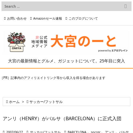

メニュー
お問い合わせ
Amazonセール速報
このブログについて

前へ

プライバシーポリシー等
写真の2次利用について

次へ

検索
大宮の最新情報とグルメ、ガジェットについて。25年目に突入
［PR］記事内のアフィリエイトリンク等から収入を得る場合があります

ホーム
>

サッカー/フットサル
アンリ（HENRY）がバルサ（BARCELONA）に正式入団

2007/06/27

サッカー/フットサル

BARCELONA
,
soccer
,
アンリ
,
バルサ