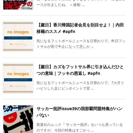
ースが出ましたね。 ＞速報: ...
【蹴日】香川帰国記者会見を刮目せよ！｜内田
移籍のススメ #apfn
気になるフットボールニュースを日替わりで。昨日フッ
トサルが雨で中止になって悲しか ...
【蹴日】カズをフットサル界に引き込んだひと
つの意味｜フッキの恩返し #apfn
気になるフットボールニュースを日替わりで。7カ月リ
ハビリした足にピンポイントで背 ...
サッカー批評issue39の我那覇問題特集がハン
パない
双葉社のムック『 サッカー批評』をいつも買っている
のですが、今回の特集はすごかっ ...