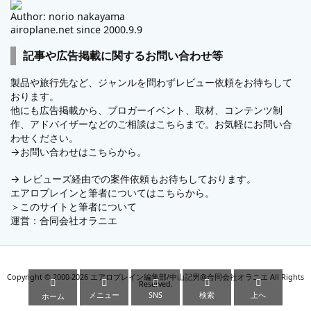
Author: norio nakayama
airoplane.net since 2000.9.9
記事や広告掲載に関するお問い合わせ等
製品や旅行先など、ジャンルを問わずレビュー依頼をお待ちして
おります。
他にも広告掲載から、ブロガーイベント、取材、コンテンツ制
作、アドバイザーなどのご相談はこちらまで。お気軽にお問い合
わせください。
→
お問い合わせはこちらから。
→
レビューズ
経由での案件依頼もお待ちしております。
エアロプレインと筆者についてはこちらから。
＞
このサイトと筆者について
運営：
合同会社オラニエ
Copyright ©
2000
-2026
エアロプレイン編集部/中山記男@合同会社オラニエ
All Rights





Reserved.
メニュー
SNS
検索
上へ
ホーム