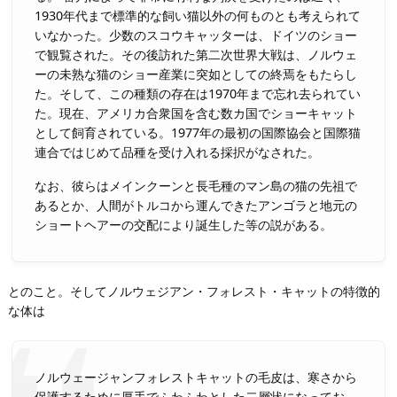
1930年代まで標準的な飼い猫以外の何ものとも考えられて
いなかった。少数のスコウキャッターは、ドイツのショー
で観覧された。その後訪れた第二次世界大戦は、ノルウェ
ーの未熟な猫のショー産業に突如としての終焉をもたらし
た。そして、この種類の存在は1970年まで忘れ去られてい
た。現在、アメリカ合衆国を含む数カ国でショーキャット
として飼育されている。1977年の最初の国際協会と国際猫
連合ではじめて品種を受け入れる採択がなされた。
なお、彼らはメインクーンと長毛種のマン島の猫の先祖で
あるとか、人間がトルコから運んできたアンゴラと地元の
ショートヘアーの交配により誕生した等の説がある。
とのこと。そしてノルウェジアン・フォレスト・キャットの特徴的
な体は
ノルウェージャンフォレストキャットの毛皮は、寒さから
保護するために厚手でふわふわとした二層状になってお