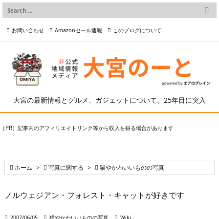

メニュー
お問い合わせ
Amazonセール速報
このブログについて

前へ

プライバシーポリシー等
写真の2次利用について

次へ

検索
大宮の最新情報とグルメ、ガジェットについて。25年目に突入
［PR］記事内のアフィリエイトリンク等から収入を得る場合があります

ホーム
>

写真に関する
>

猫やかわいいものの写真
ノルウェジアン・フォレスト・キャットが好きです

2007/06/05

猫やかわいいものの写真

Wiki
,