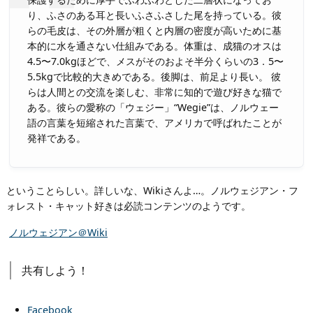
り、ふさのある耳と長いふさふさした尾を持っている。彼
らの毛皮は、その外層が粗くと内層の密度が高いために基
本的に水を通さない仕組みである。体重は、成猫のオスは
4.5〜7.0kgほどで、メスがそのおよそ半分くらいの3．5〜
5.5kgで比較的大きめである。後脚は、前足より長い。 彼
らは人間との交流を楽しむ、非常に知的で遊び好きな猫で
ある。彼らの愛称の「ウェジー」“Wegie”は、ノルウェー
語の言葉を短縮された言葉で、アメリカで呼ばれたことが
発祥である。
ということらしい。詳しいな、Wikiさんよ…。ノルウェジアン・フ
ォレスト・キャット好きは必読コンテンツのようです。
ノルウェジアン＠Wiki
共有しよう！
Facebook