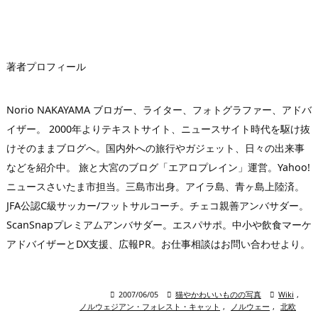
レ
ス
著者プロフィール
Norio NAKAYAMA ブロガー、ライター、フォトグラファー、アドバ
イザー。 2000年よりテキストサイト、ニュースサイト時代を駆け抜
けそのままブログへ。国内外への旅行やガジェット、日々の出来事
などを紹介中。 旅と大宮のブログ「エアロプレイン」運営。Yahoo!
ニュースさいたま市担当。三島市出身。アイラ島、青ヶ島上陸済。
JFA公認C級サッカー/フットサルコーチ。チェコ親善アンバサダー。
ScanSnapプレミアムアンバサダー。エスパサポ。中小や飲食マーケ
アドバイザーとDX支援、広報PR。お仕事相談はお問い合わせより。

2007/06/05

猫やかわいいものの写真

Wiki
,
ノルウェジアン・フォレスト・キャット
,
ノルウェー
,
北欧