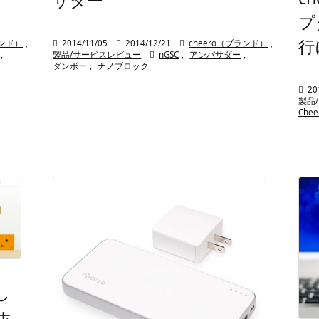
プ
行
ランド）
,

2014/11/05

2014/12/21

cheero（ブランド）
,
,
製品/サービスレビュー

nGSC
,
アンバサダー
,
ダンボー
,
ナノブロック

20
製品
Chee
し
ホ