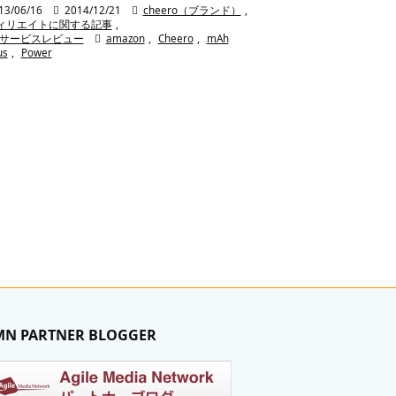
13/06/16

2014/12/21

cheero（ブランド）
,
ィリエイトに関する記事
,
/サービスレビュー

amazon
,
Cheero
,
mAh
us
,
Power
MN PARTNER BLOGGER