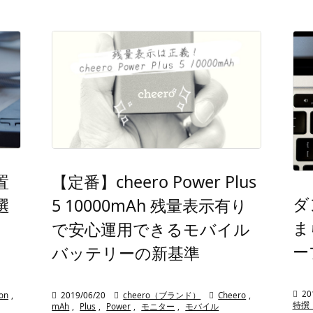
置
【定番】cheero Power Plus
ダ
選
5 10000mAh 残量表示有り
ま
で安心運用できるモバイル
ー
バッテリーの新基準

20
on
,

2019/06/20

cheero（ブランド）

Cheero
,
特撰
mAh
,
Plus
,
Power
,
モニター
,
モバイル