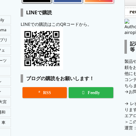
LINEで購読
ily
LINEでの購読はこのQRコードから。
Autho
tama
airop
プリ
記
等
フェ
ーツ
製品
頼を
他に
ブログの購読をお願いします！
コン
ル
ちら
→
お
ン

RSS
Feedly
大宮
→
レ
りま
浦和
エア
＞
こ
車
運営