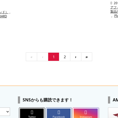

20
アフ
製品
ランド）
,
,
Pl
OARD
«
‹
1
2
›
»
SNSからも購読できます！
A
Twitter
Facebook
Instagram