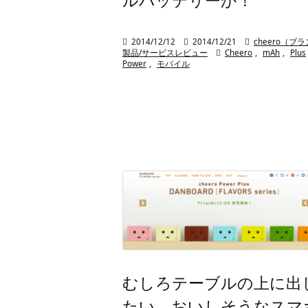

2014/12/12

2014/12/21

cheero（ブ
製品/サービスレビュー

Cheero
,
mAh
,
Plus
Power
,
モバイル
むしろテーブルの上に出
たい。おいしそうなスマ