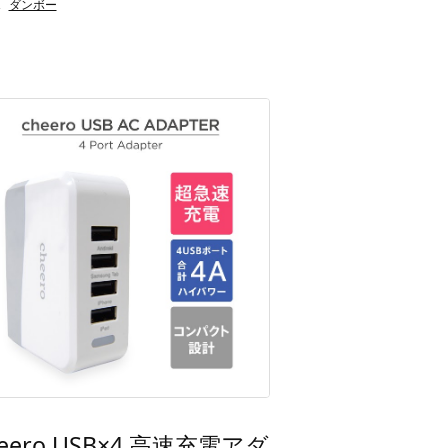
,
ダンボー
heero USB×4 高速充電アダ