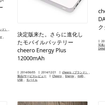
ー
ch
D
ク
ランド）
,
決定版来た。さらに進化し
er
,
たモバイルバッテリー

20
写真
cheero Energy Plus
DAN
12000mAh

2014/06/05

2014/12/21

cheero（ブランド）
,
製品/サービスレビュー

Cheero
,
Energy
,
mAh
,
USB
,
モバイル