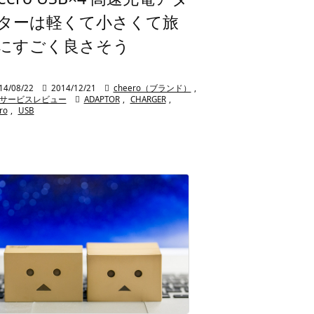
ターは軽くて小さくて旅
にすごく良さそう
14/08/22

2014/12/21

cheero（ブランド）
,
/サービスレビュー

ADAPTOR
,
CHARGER
,
ro
,
USB