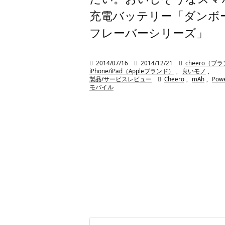
充電バッテリー「ダンボ
フレーバーシリーズ」

2014/07/16

2014/12/21

cheero（ブ
iPhone/iPad（Appleブランド）
,
良いモノ
,
製品/サービスレビュー

Cheero
,
mAh
,
Pow
モバイル