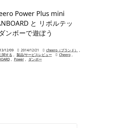
eero Power Plus mini
ANBOARD と リボルテッ
ダンボーで遊ぼう
13/12/09

2014/12/21

cheero（ブランド）
,
に関する
,
製品/サービスレビュー

Cheero
,
BOARD
,
Power
,
ダンボー