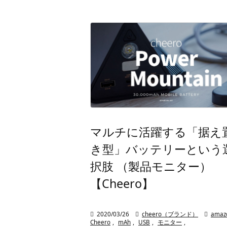
マルチに活躍する「据え
き型」バッテリーという
択肢 （製品モニター）
【Cheero】

2020/03/26

cheero（ブランド）

amaz
Cheero
,
mAh
,
USB
,
モニター
,