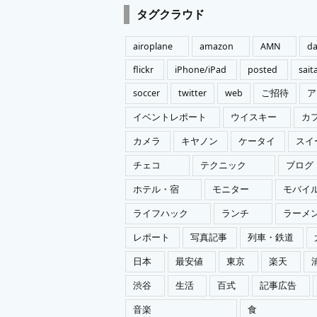
ゴ
タグクラウド
リ
ー
airoplane
amazon
AMN
da
flickr
iPhone/iPad
posted
sai
soccer
twitter
web
ご招待
ア
イベントレポート
ウイスキー
カ
カメラ
キヤノン
ケータイ
スイ
チェコ
テクニック
ブログ
ホテル・宿
モニター
モバイ
ライフハック
ランチ
ラーメ
レポート
写真記事
列車・鉄道
日本
最安値
東京
楽天
渋谷
生活
百式
記事広告
音楽
食