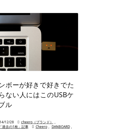
ンボーが好きで好きでた
らない人にはこのUSBケ
ブル
14/12/28

cheero（ブランド）
,
「過去の1枚」記事

Cheero
,
DANBOARD
,