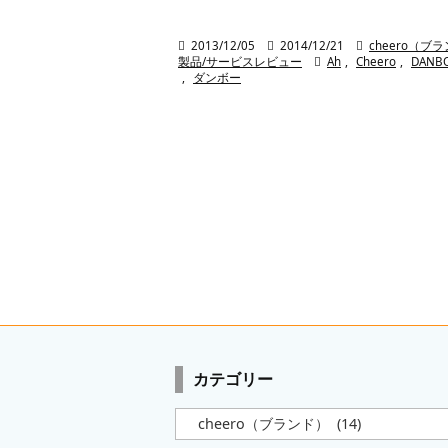

2013/12/05

2014/12/21

cheero（ブ
製品/サービスレビュー

Ah
,
Cheero
,
DANB
,
ダンボー
カテゴリー
カ
テ