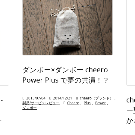
ダンボー×ダンボー cheero
Power Plus で夢の共演！？
-
ch

2013/07/04

2014/12/21

cheero（ブランド）
,
製品/サービスレビュー

Cheero
,
Plus
,
Power
,
ー
ダンボー
テ
か