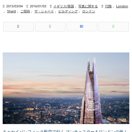

2015/03/04

2016/01/03

イギリス/英国
,
写真に関する

72階
,
London
,
Shard
,
ご招待
,
ザ・シャード
,
ビルディング
,
ロンドン
B!
キャセイパシフィック航空で行く マンチェスター＆ロンドンの旅！