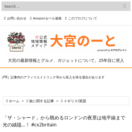

メニュー
お問い合わせ
Amazonセール速報
このブログについて

前へ

プライバシーポリシー等
写真の2次利用について

次へ

検索
大宮の最新情報とグルメ、ガジェットについて。25年目に突入
［PR］記事内のアフィリエイトリンク等から収入を得る場合があります

ホーム
>

旅に関する記事
>

イギリス/英国
「ザ・シャード」から眺めるロンドンの夜景は地平線まで
光の絨毯…！ #cx2britain