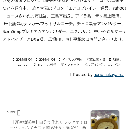
けそのままブログへ。国内外への旅行やガジェット、日々の出来事
などを紹介中。 旅と大宮のブログ「エアロプレイン」運営。Yahoo!
ニュースさいたま市担当。三島市出身。アイラ島、青ヶ島上陸済。
JFA公認C級サッカー/フットサルコーチ。チェコ親善アンバサダー。
ScanSnapプレミアムアンバサダー。エスパサポ。中小や飲食マーケ
アドバイザーとDX支援、広報PR。お仕事相談はお問い合わせより。

2015/03/04

2016/01/03

イギリス/英国
,
写真に関する

72階
,
London
,
Shard
,
ご招待
,
ザ・シャード
,
ビルディング
,
ロンドン

Posted by
norio nakayama

Next
【新生物誕生】自分で作れリラックマ！ロ
ーソンのウチカフェ商品はうま過ぎだ… #u