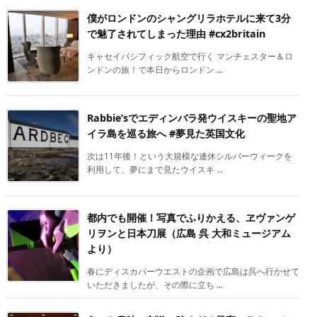
僕がロンドンのシャングリラホテルに来て3分
で魅了されてしまった理由 #cx2britain
キャセイパシフィック航空で行く マンチェスター＆ロ
ンドンの旅！で本日からロンドン ...
Rabbie’sでエディンバラ発ウイスキーの聖地ア
イラ島を巡る旅へ #夢見た英国文化
次は11年後！という大規模な連休シルバーウィークを
利用して、夢にまで見たウイスキ ...
都内でも開催！写真でふりかえる、ヱヴァンゲ
リヲンと日本刀展（広島 呉 大和ミュージアム
より）
春にディスカバーウエストの企画で広島は呉へ行かせて
いただきましたが、その際に立ち ...