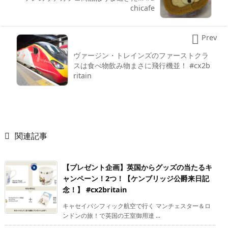
chicafe

Prev
ヴァージン・トレインズのファーストクラ
スは食べ物飲み物まさに飛行機並！ #cx2b
ritain

関連記事
【プレゼント企画】英国からグッズの当たるキ
ャンペーン！2つ！【ケンブリッジ公爵来日記
念！】 #cx2britain
キャセイパシフィック航空で行く マンチェスター＆ロ
ンドンの旅！で英国の王室御用達 ...