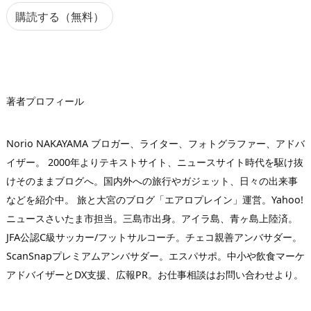
ア
購読する（無料）
ド
レ
ス
著者プロフィール
Norio NAKAYAMA ブロガー、ライター、フォトグラファー、アドバ
イザー。 2000年よりテキストサイト、ニュースサイト時代を駆け抜
けそのままブログへ。国内外への旅行やガジェット、日々の出来事
などを紹介中。 旅と大宮のブログ「エアロプレイン」運営。Yahoo!
ニュースさいたま市担当。三島市出身。アイラ島、青ヶ島上陸済。
JFA公認C級サッカー/フットサルコーチ。チェコ親善アンバサダー。
ScanSnapプレミアムアンバサダー。エスパサポ。中小や飲食マーケ
アドバイザーとDX支援、広報PR。お仕事相談はお問い合わせより。