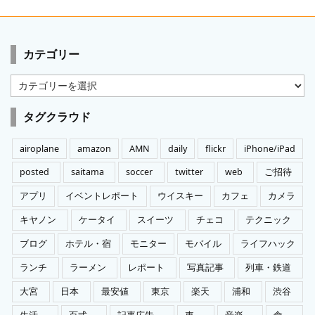
カテゴリー
カ
テ
ゴ
タグクラウド
リ
ー
airoplane
amazon
AMN
daily
flickr
iPhone/iPad
posted
saitama
soccer
twitter
web
ご招待
アプリ
イベントレポート
ウイスキー
カフェ
カメラ
キヤノン
ケータイ
スイーツ
チェコ
テクニック
ブログ
ホテル・宿
モニター
モバイル
ライフハック
ランチ
ラーメン
レポート
写真記事
列車・鉄道
大宮
日本
最安値
東京
楽天
浦和
渋谷