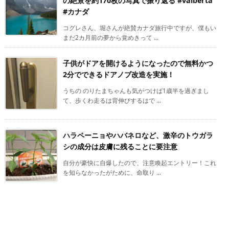
の絶景を約170枚の写真で振り返る #valberta
#カナダ
コグレさん、堀さんが絶賛カナダ旅行中ですが、僕もい
まだ2カ月前の夢から覚めきって ...
子供がドアを開けるようになったので無料かつ
2分でできるドアノブ改造を実施！
うちの のりたまちゃんも気がつけば1歳半を過ぎまし
て、歩くわ走るは背伸びするはで ...
ハラペーニョやハバネロなど、激辛のトウガラ
シの成分は皮膚に残ることに要注意
自分が豪快に自爆したので、注意喚起エントリー！これ
を知らなかったがために、命取り ...