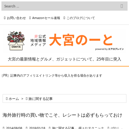

メニュー
お問い合わせ
Amazonセール速報
このブログについて

前へ

プライバシーポリシー等
写真の2次利用について

次へ

検索
大宮の最新情報とグルメ、ガジェットについて。25年目に突入
［PR］記事内のアフィリエイトリンク等から収入を得る場合があります

ホーム
>

旅に関する記事
海外旅行時の買い物でこそ、レシートは必ずもらっておけ

2014/08/08

2018/01/18

旅に関する記事
,
様々なテクニック

ぱなし
,