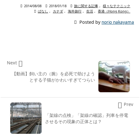

2014/08/08

2018/01/18

旅に関する記事
,
様々なテクニック

ぱなし
,
カナダ
,
海外旅行
,
生活
,
香港（Hong Kong）

Posted by
norio nakayama

Next
【動画】飼い主の（腕）を必死で助けよう
とする子猫がかわいすぎてつらい

Prev
「架線の点検」「架線の確認」列車を停電
させるその現象の正体とは？