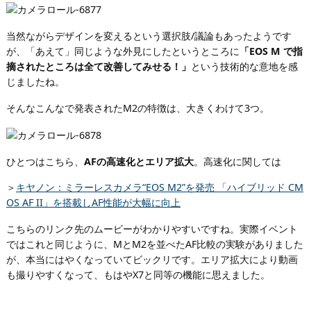
当然ながらデザインを変えるという選択肢/議論もあったようです
が、「あえて」同じような外見にしたというところに
「EOS M で指
摘されたところは全て改善してみせる！」
という技術的な意地を感
じましたね。
そんなこんなで発表されたM2の特徴は、大きくわけて3つ。
ひとつはこちら、
AFの高速化とエリア拡大
。高速化に関しては
＞
キヤノン：ミラーレスカメラ“EOS M2”を発売 「ハイブリッド CM
OS AF II」を搭載しAF性能が大幅に向上
こちらのリンク先のムービーがわかりやすいですね。実際イベント
ではこれと同じように、MとM2を並べたAF比較の実験がありました
が、本当にはやくなっていてビックリです。エリア拡大により動画
も撮りやすくなって、もはやX7と同等の機能に思えました。