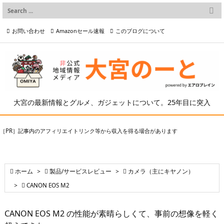

メニュー
お問い合わせ
Amazonセール速報
このブログについて

前へ

プライバシーポリシー等
写真の2次利用について

次へ

検索
大宮の最新情報とグルメ、ガジェットについて。25年目に突入
［PR］記事内のアフィリエイトリンク等から収入を得る場合があります

ホーム
>

製品/サービスレビュー
>

カメラ（主にキヤノン）
>

CANON EOS M2
CANON EOS M2 の性能が素晴らしくて、事前の想像を軽く