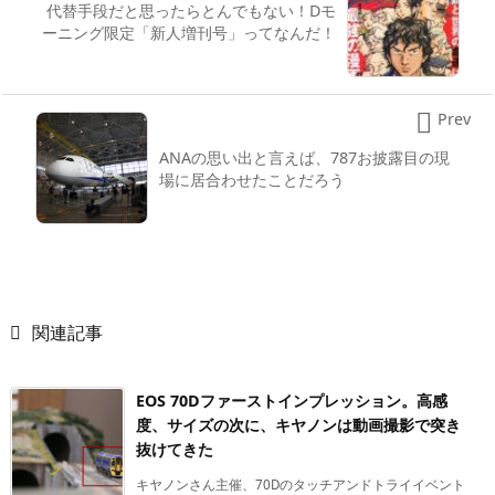
代替手段だと思ったらとんでもない！Dモ
ーニング限定「新人増刊号」ってなんだ！

Prev
ANAの思い出と言えば、787お披露目の現
場に居合わせたことだろう

関連記事
EOS 70Dファーストインプレッション。高感
度、サイズの次に、キヤノンは動画撮影で突き
抜けてきた
キヤノンさん主催、70Dのタッチアンドトライイベント