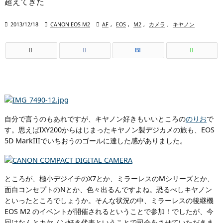
超えてきた

2013/12/18

CANON EOS M2

AF
,
EOS
,
M2
,
カメラ
,
キヤノン
B!
自分で言うのもあれですが、キヤノン好きもいいところの
のりお
で
す。思えばIXY200からはじまったキヤノン製デジカメの旅も、EOS
5D MarkIIIでいちおうのゴールに達した感がありました。
ところが、極小デジイチのX7とか、ミラーレスのMシリーズとか、
面白コンセプトのNとか、色々出るんですよね。恐るべしキヤノン
といったところでしょうか。そんな状況の中、ミラーレスの後継機
EOS M2 のイベントが開催されるということで参加！でしたが、今
回はなんとキヤノン好き代表ということで司会をさせていただきま