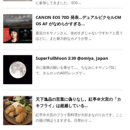
に参加してきました。 EOS ...
CANON EOS 70D 発表…デュアルピクセルCM
OS AF がなめらかすぎる…
最近のキヤノンさん、攻めすぎじゃないですか？と思う
ほどに、また魅力的なカメラが登 ...
SuperFullMoon 3:39 @omiya, Japan
月に復興の願いを乗せて…。 ちなみにキヤノン7Dに
て、タムロンのA005レンズで ...
天下逸品の言葉に偽りなし。紅亭＠大宮の「カ
キフライ」は超越している…
紅亭＠大宮のフライ系料理が大好きなのりおです。ここ
の揚げ物はうますぎる。日替わり ...