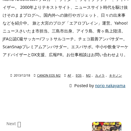
イザー。 2000年よりテキストサイト、ニュースサイト時代を駆け抜
けそのままブログへ。国内外への旅行やガジェット、日々の出来事
などを紹介中。 旅と大宮のブログ「エアロプレイン」運営。Yahoo!
ニュースさいたま市担当。三島市出身。アイラ島、青ヶ島上陸済。
JFA公認C級サッカー/フットサルコーチ。チェコ親善アンバサダー。
ScanSnapプレミアムアンバサダー。エスパサポ。中小や飲食マーケ
アドバイザーとDX支援、広報PR。お仕事相談はお問い合わせより。

2013/12/18

CANON EOS M2

AF
,
EOS
,
M2
,
カメラ
,
キヤノン

Posted by
norio nakayama

Next