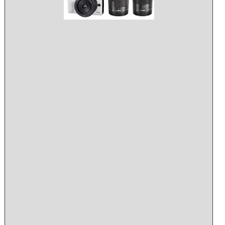
n
o
n
ミ
ラ
ー
レ
ス
一
眼
カ
メ
ラ
E
O
S
M
2
ト
リ
プ
ル
レ
ン
ズ
キ
ッ
ト
(ホ
ワ
イ
ト)
E
F
-
M
1
8
-
5
5