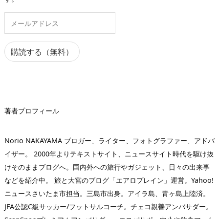
メ
ー
ル
ア
購読する（無料）
ド
レ
ス
著者プロフィール
Norio NAKAYAMA ブロガー、ライター、フォトグラファー、アドバ
イザー。 2000年よりテキストサイト、ニュースサイト時代を駆け抜
けそのままブログへ。国内外への旅行やガジェット、日々の出来事
などを紹介中。 旅と大宮のブログ「エアロプレイン」運営。Yahoo!
ニュースさいたま市担当。三島市出身。アイラ島、青ヶ島上陸済。
JFA公認C級サッカー/フットサルコーチ。チェコ親善アンバサダー。