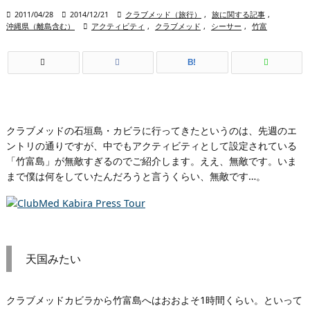

2011/04/28

2014/12/21

クラブメッド（旅行）
,
旅に関する記事
,
沖縄県（離島含む）

アクティビティ
,
クラブメッド
,
シーサー
,
竹富
B!
クラブメッドの石垣島・カビラに行ってきたというのは、先週のエ
ントリの通りですが、中でもアクティビティとして設定されている
「竹富島」が無敵すぎるのでご紹介します。ええ、無敵です。いま
まで僕は何をしていたんだろうと言うくらい、無敵です…。
天国みたい
クラブメッドカビラから竹富島へはおおよそ1時間くらい。といって