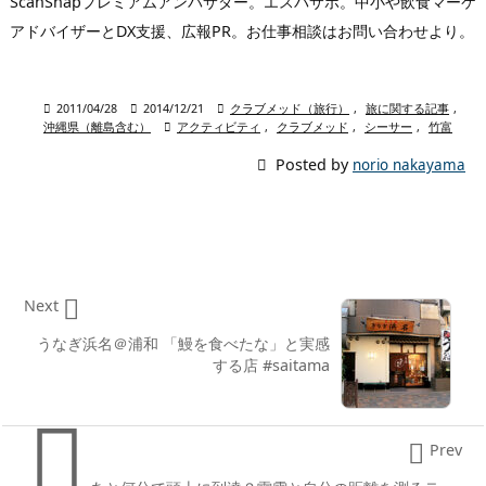
ScanSnapプレミアムアンバサダー。エスパサポ。中小や飲食マーケ
アドバイザーとDX支援、広報PR。お仕事相談はお問い合わせより。

2011/04/28

2014/12/21

クラブメッド（旅行）
,
旅に関する記事
,
沖縄県（離島含む）

アクティビティ
,
クラブメッド
,
シーサー
,
竹富

Posted by
norio nakayama

Next
うなぎ浜名＠浦和 「鰻を食べたな」と実感
する店 #saitama


Prev