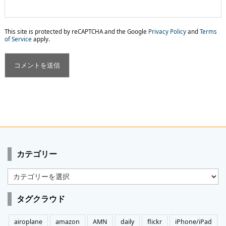
This site is protected by reCAPTCHA and the Google
Privacy Policy
and
Terms
of Service
apply.
カテゴリー
カ
テ
ゴ
タグクラウド
リ
ー
airoplane
amazon
AMN
daily
flickr
iPhone/iPad