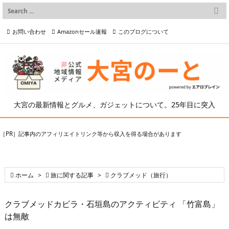

メニュー
お問い合わせ
Amazonセール速報
このブログについて

前へ

プライバシーポリシー等
写真の2次利用について

次へ

検索
大宮の最新情報とグルメ、ガジェットについて。25年目に突入
［PR］記事内のアフィリエイトリンク等から収入を得る場合があります

ホーム
>

旅に関する記事
>

クラブメッド（旅行）
クラブメッドカビラ・石垣島のアクティビティ 「竹富島」
は無敵