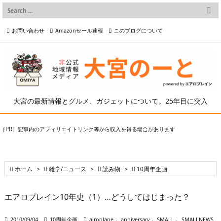

メニュー
お問い合わせ
Amazonセール速報
このブログについて

前へ

プライバシーポリシー等
写真の2次利用について

次へ

検索
大宮の最新情報とグルメ、ガジェットについて。25年目に突入
［PR］記事内のアフィリエイトリンク等から収入を得る場合があります

ホーム
>

雑学/ニュース
>

読み物
>

10周年企画
エアロプレイン10年史（1）…どうしてはじまった？

2010/09/04

10周年企画

airoplane
,
anniversary
,
SMALL
,
SMALLNEWS