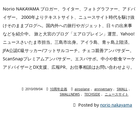
Norio NAKAYAMA ブロガー、ライター、フォトグラファー、アドバ
イザー。 2000年よりテキストサイト、ニュースサイト時代を駆け抜
けそのままブログへ。国内外への旅行やガジェット、日々の出来事
などを紹介中。 旅と大宮のブログ「エアロプレイン」運営。Yahoo!
ニュースさいたま市担当。三島市出身。アイラ島、青ヶ島上陸済。
JFA公認C級サッカー/フットサルコーチ。チェコ親善アンバサダー。
ScanSnapプレミアムアンバサダー。エスパサポ。中小や飲食マーケ
アドバイザーとDX支援、広報PR。お仕事相談はお問い合わせより。

2010/09/04

10周年企画

airoplane
,
anniversary
,
SMALL
,
SMALLNEWS
,
TECHSIDE
,
ニュースサイト

Posted by
norio nakayama