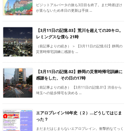
ビジットアルバータの旅も3日目を終了。まだ時差ぼけ
が直らないため本日の更新は手抜 ...
【3月11日の記憶.03】荒川を超えての20キロ。
レミングスな僕ら 21時
（前記事よりの続き） ＞ 【3月11日の記憶.02】静岡の
災害時帰宅訓練に感謝を ...
【3月11日の記憶.02】静岡の災害時帰宅訓練に
感謝をした、その日の17時
（前記事よりの続き） 【3月11日の記憶.01】渋谷から
埼玉への徒歩帰宅を決める ...
エアロプレイン10年史（２）…どうしてはじま
った？
まだまだはじまらないエアロプレイン。衝撃的なてっく