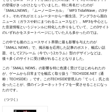
の登場がきっかけとなっていました。特に有名だったのが
「SMALLNEWS」「ムーノーローカル」「MP3 TidalWave」の3サ
イト。それぞれがエミュレーターから一般生活、アングラから面白
ニュース（ガラスや針にまつわるニュースなど）、MP3を中心とし
た音楽情報というジャンルに特化した作りをしていて、この3サイト
のいずれかをスタートページにしていた人も多かったのでは。
この中でも後のニュースサイト界隈に最も影響を与えたのが
「SMALL NEWS」で、掲示板を応用した記事のポスト、幅広い話
題、そして2フレーム（今でいう2カラム）型のデザインなどは、
後々多くのサイトに受け継がれることとなりました。
この「SMALL NEWS」の影響を特に色濃く受けてはじめられたの
が、ゲームから日常までを幅広く取り扱う「TECHSIDE.NET（通
称：TECHSIDE）」です。このTECHSIDE管理人の「てっく」氏と出
会ったことが、僕のインターネットライフを一変させることになっ
たのです。
（つづく）