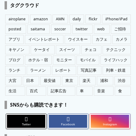
ゴ
タグクラウド
リ
ー
airoplane
amazon
AMN
daily
flickr
iPhone/iPad
posted
saitama
soccer
twitter
web
ご招待
アプリ
イベントレポート
ウイスキー
カフェ
カメラ
キヤノン
ケータイ
スイーツ
チェコ
テクニック
ブログ
ホテル・宿
モニター
モバイル
ライフハック
ランチ
ラーメン
レポート
写真記事
列車・鉄道
大宮
日本
最安値
東京
楽天
浦和
渋谷
生活
百式
記事広告
車
音楽
食
SNSからも購読できます！
Twitter
Facebook
Instagram