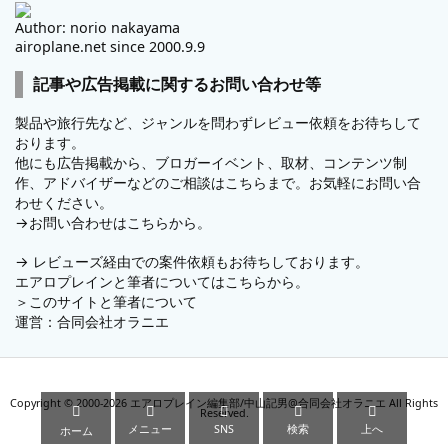
Author: norio nakayama
airoplane.net since 2000.9.9
記事や広告掲載に関するお問い合わせ等
製品や旅行先など、ジャンルを問わずレビュー依頼をお待ちして
おります。
他にも広告掲載から、ブロガーイベント、取材、コンテンツ制
作、アドバイザーなどのご相談はこちらまで。お気軽にお問い合
わせください。
→
お問い合わせはこちらから。
→
レビューズ
経由での案件依頼もお待ちしております。
エアロプレインと筆者についてはこちらから。
＞
このサイトと筆者について
運営：
合同会社オラニエ
Copyright ©
2000
-2026
エアロプレイン編集部/中山記男@合同会社オラニエ
All Rights





Reserved.
メニュー
SNS
検索
上へ
ホーム