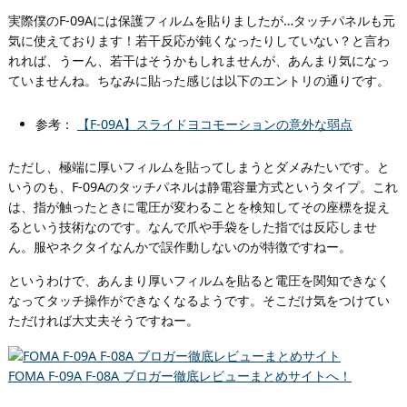
実際僕のF-09Aには保護フィルムを貼りましたが…タッチパネルも元
気に使えております！若干反応が鈍くなったりしていない？と言わ
れれば、うーん、若干はそうかもしれませんが、あんまり気になっ
ていませんね。ちなみに貼った感じは以下のエントリの通りです。
参考：
【F-09A】スライドヨコモーションの意外な弱点
ただし、極端に厚いフィルムを貼ってしまうとダメみたいです。と
いうのも、F-09Aのタッチパネルは静電容量方式というタイプ。これ
は、指が触ったときに電圧が変わることを検知してその座標を捉え
るという技術なのです。なんで爪や手袋をした指では反応しませ
ん。服やネクタイなんかで誤作動しないのが特徴ですねー。
というわけで、あんまり厚いフィルムを貼ると電圧を関知できなく
なってタッチ操作ができなくなるようです。そこだけ気をつけてい
ただければ大丈夫そうですねー。
FOMA F-09A F-08A ブロガー徹底レビューまとめサイトへ！