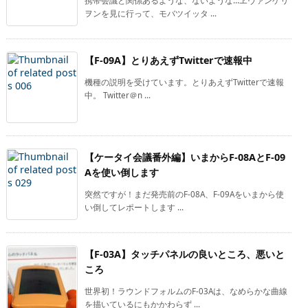
携帯会議と関係あるような、ないような…ヱヴァンゲリ
ヲンを見に行って、モバツイッタ ...
【F-09A】とりあえずTwitterで速報中
機種の説明を受けています。とりあえずTwitterで速報
中。 Twitter＠n ...
【ケータイ会議番外編】いまからF-08AとF-09
Aを使い倒します
突然ですが！まだ発売前のF-08A、F-09Aをいまから使
い倒してレポートします ...
【F-03A】タッチパネルの良いところ、悪いと
ころ
世界初！ラウンドフォルムのF-03Aは、なめらかな曲線
を描いているにもかかわらず ...