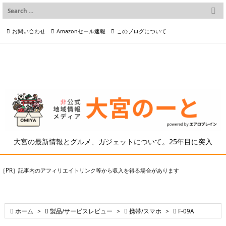

Warning
: Trying to access array offset on value of type bool in
メニュー
/home/airoplane02/airoplane.net/public_html/cgi-bin/wp/wp-
お問い合わせ
Amazonセール速報
このブログについて
content/themes/luxeritas/inc/description.php
on line
150

前へ

プライバシーポリシー等
写真の2次利用について

次へ

検索
大宮の最新情報とグルメ、ガジェットについて。25年目に突入
［PR］記事内のアフィリエイトリンク等から収入を得る場合があります

ホーム
>

製品/サービスレビュー
>

携帯/スマホ
>

F-09A