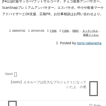
JFA公認C級サッカー/フットサルコーチ。チェコ親善アンバサダー。
ScanSnapプレミアムアンバサダー。エスパサポ。中小や飲食マーケ
アドバイザーとDX支援、広報PR。お仕事相談はお問い合わせより。

2009/07/02

2015/01/03

F-09A

F-09A
,
RBKF
,
タッチパネル
,
保護フィルム

Posted by
norio nakayama

Next

【AMN】エネループは壮大なプロジェクトになって
いたよ、の巻
Prev