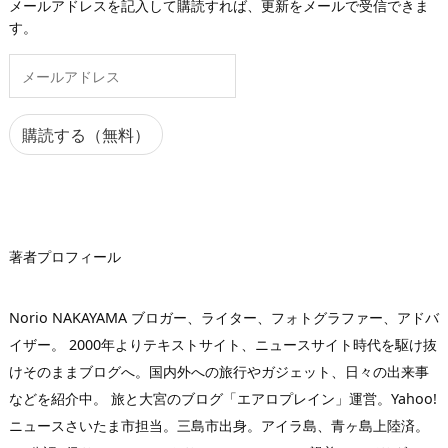
メールアドレスを記入して購読すれば、更新をメールで受信できま
す。
メ
ー
ル
ア
購読する（無料）
ド
レ
ス
著者プロフィール
Norio NAKAYAMA ブロガー、ライター、フォトグラファー、アドバ
イザー。 2000年よりテキストサイト、ニュースサイト時代を駆け抜
けそのままブログへ。国内外への旅行やガジェット、日々の出来事
などを紹介中。 旅と大宮のブログ「エアロプレイン」運営。Yahoo!
ニュースさいたま市担当。三島市出身。アイラ島、青ヶ島上陸済。