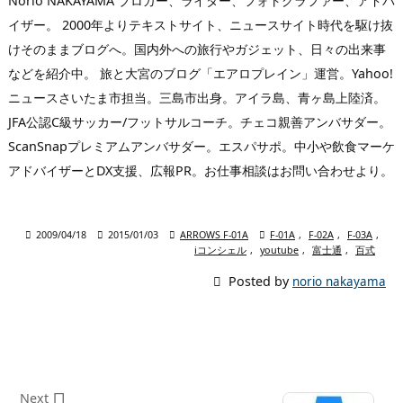
Norio NAKAYAMA ブロガー、ライター、フォトグラファー、アドバ
イザー。 2000年よりテキストサイト、ニュースサイト時代を駆け抜
けそのままブログへ。国内外への旅行やガジェット、日々の出来事
などを紹介中。 旅と大宮のブログ「エアロプレイン」運営。Yahoo!
ニュースさいたま市担当。三島市出身。アイラ島、青ヶ島上陸済。
JFA公認C級サッカー/フットサルコーチ。チェコ親善アンバサダー。
ScanSnapプレミアムアンバサダー。エスパサポ。中小や飲食マーケ
アドバイザーとDX支援、広報PR。お仕事相談はお問い合わせより。

2009/04/18

2015/01/03

ARROWS F-01A

F-01A
,
F-02A
,
F-03A
,
iコンシェル
,
youtube
,
富士通
,
百式

Posted by
norio nakayama

Next