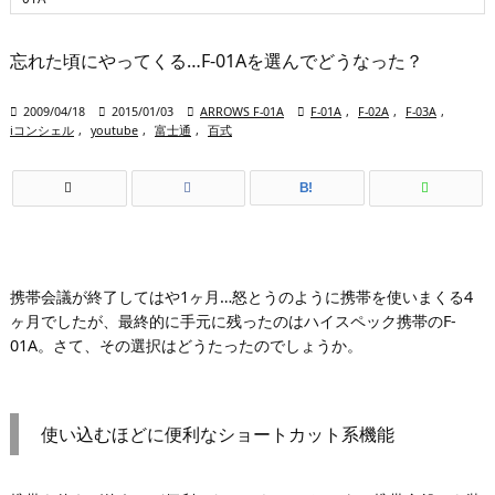
忘れた頃にやってくる…F-01Aを選んでどうなった？

2009/04/18

2015/01/03

ARROWS F-01A

F-01A
,
F-02A
,
F-03A
,
iコンシェル
,
youtube
,
富士通
,
百式
B!
携帯会議が終了してはや1ヶ月…怒とうのように携帯を使いまくる4
ヶ月でしたが、最終的に手元に残ったのはハイスペック携帯のF-
01A。さて、その選択はどうたったのでしょうか。
使い込むほどに便利なショートカット系機能