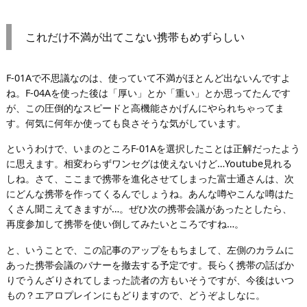
これだけ不満が出てこない携帯もめずらしい
F-01Aで不思議なのは、使っていて不満がほとんど出ないんですよ
ね。F-04Aを使った後は「厚い」とか「重い」とか思ってたんです
が、この圧倒的なスピードと高機能さかげんにやられちゃってま
す。何気に何年か使っても良さそうな気がしています。
というわけで、いまのところF-01Aを選択したことは正解だったよう
に思えます。相変わらずワンセグは使えないけど…Youtube見れる
しね。さて、ここまで携帯を進化させてしまった富士通さんは、次
にどんな携帯を作ってくるんでしょうね。あんな噂やこんな噂はた
くさん聞こえてきますが…。ぜひ次の携帯会議があったとしたら、
再度参加して携帯を使い倒してみたいところですね…。
と、いうことで、この記事のアップをもちまして、左側のカラムに
あった携帯会議のバナーを撤去する予定です。長らく携帯の話ばか
りでうんざりされてしまった読者の方もいそうですが、今後はいつ
もの？エアロプレインにもどりますので、どうぞよしなに。