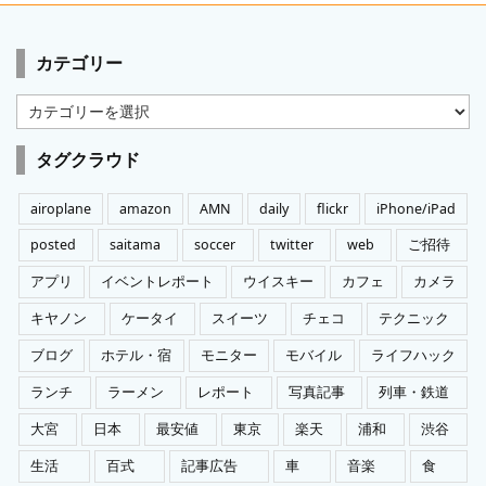
カテゴリー
カ
テ
ゴ
タグクラウド
リ
ー
airoplane
amazon
AMN
daily
flickr
iPhone/iPad
posted
saitama
soccer
twitter
web
ご招待
アプリ
イベントレポート
ウイスキー
カフェ
カメラ
キヤノン
ケータイ
スイーツ
チェコ
テクニック
ブログ
ホテル・宿
モニター
モバイル
ライフハック
ランチ
ラーメン
レポート
写真記事
列車・鉄道
大宮
日本
最安値
東京
楽天
浦和
渋谷
生活
百式
記事広告
車
音楽
食