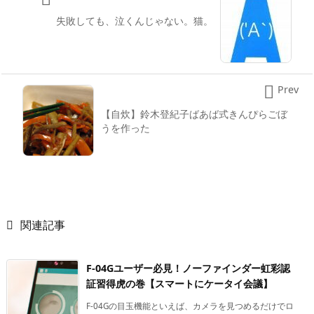
失敗しても、泣くんじゃない。猫。

Prev
【自炊】鈴木登紀子ばあば式きんぴらごぼ
うを作った

関連記事
F-04Gユーザー必見！ノーファインダー虹彩認
証習得虎の巻【スマートにケータイ会議】
F-04Gの目玉機能といえば、カメラを見つめるだけでロ