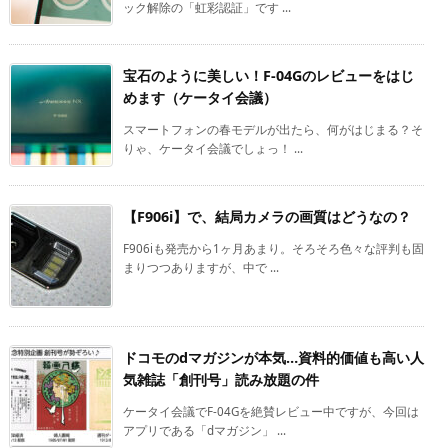
ック解除の「虹彩認証」です ...
宝石のように美しい！F-04Gのレビューをはじ
めます（ケータイ会議）
スマートフォンの春モデルが出たら、何がはじまる？そ
りゃ、ケータイ会議でしょっ！ ...
【F906i】で、結局カメラの画質はどうなの？
F906iも発売から1ヶ月あまり。そろそろ色々な評判も固
まりつつありますが、中で ...
ドコモのdマガジンが本気…資料的価値も高い人
気雑誌「創刊号」読み放題の件
ケータイ会議でF-04Gを絶賛レビュー中ですが、今回は
アプリである「dマガジン」 ...