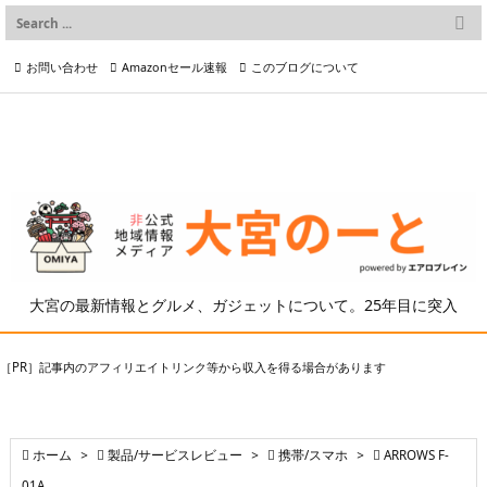

Warning
: Trying to access array offset on value of type bool in
メニュー
/home/airoplane02/airoplane.net/public_html/cgi-bin/wp/wp-
お問い合わせ
Amazonセール速報
このブログについて
content/themes/luxeritas/inc/description.php
on line
150

前へ

プライバシーポリシー等
写真の2次利用について

次へ

検索
大宮の最新情報とグルメ、ガジェットについて。25年目に突入
［PR］記事内のアフィリエイトリンク等から収入を得る場合があります

ホーム
>

製品/サービスレビュー
>

携帯/スマホ
>

ARROWS F-
01A