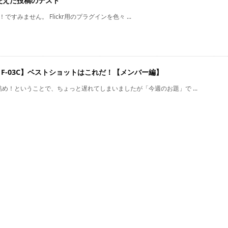
真を交えた投稿のテスト
すみません。 Flickr用のプラグインを色々 ...
-02C, F-03C】ベストショットはこれだ！【メンバー編】
め！ということで、ちょっと遅れてしまいましたが「今週のお題」で ...