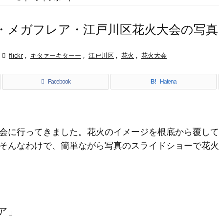
・メガフレア・江戸川区花火大会の写真

flickr
,
キタァーキターー
,
江戸川区
,
花火
,
花火大会
Facebook
B!
Hatena
会に行ってきました。花火のイメージを根底から覆して
そんなわけで、簡単ながら写真のスライドショーで花火
ア」