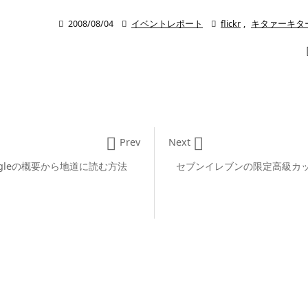

2008/08/04

イベントレポート

flickr
,
キタァーキタ


Prev
Next
gleの概要から地道に読む方法
セブンイレブンの限定高級カ