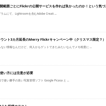
mは公開範囲ごとにFlickrの公開サービスを作れば良かったのか！という気づ
にて、Lightroomを含むAdobe Creati ...
oアカウント3カ月延長のMerry Flickrキャンペーン中（クリスマス限定？）
ない情報なんだけど、何人かもゲットできたみたいなんでメモ程度に ...
ckrの使い方には注意が必要
い勝手の良い写真管理ソフト Google Picasa と ...