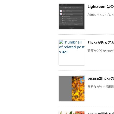
Lightroo
Adobeさんのプログラム
FlickrがPr
確実かどうかわから
picasa2fli
無料ながらも高機能で使