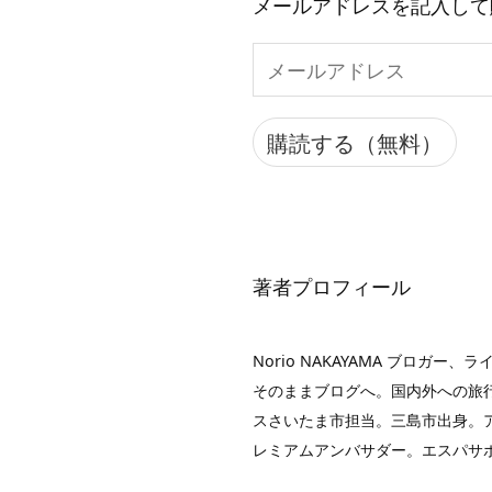
メールアドレスを記入して
メ
ー
ル
購読する（無料）
ア
ド
レ
ス
著者プロフィール
Norio NAKAYAMA ブロ
そのままブログへ。国内外への旅行
スさいたま市担当。三島市出身。アイ
レミアムアンバサダー。エスパサ