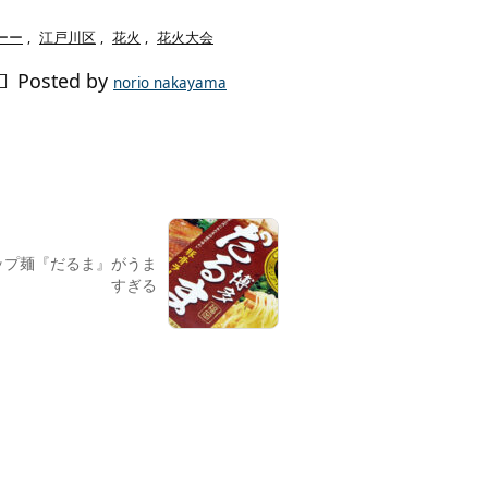
ーー
,
江戸川区
,
花火
,
花火大会

Posted by
norio nakayama
ップ麺『だるま』がうま
すぎる