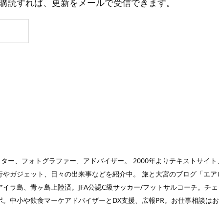
購読すれば、更新をメールで受信できます。
ガー、ライター、フォトグラファー、アドバイザー。 2000年よりテキストサ
やガジェット、日々の出来事などを紹介中。 旅と大宮のブログ「エアロプ
ラ島、青ヶ島上陸済。JFA公認C級サッカー/フットサルコーチ。チェコ
ポ。中小や飲食マーケアドバイザーとDX支援、広報PR。お仕事相談は