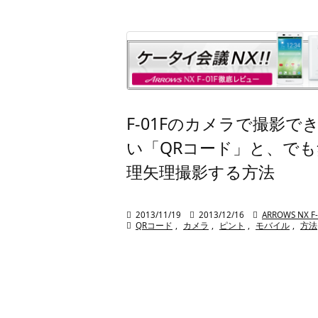
F-01Fのカメラで撮影で
い「QRコード」と、でも
理矢理撮影する方法

2013/11/19

2013/12/16

ARROWS NX F

QRコード
,
カメラ
,
ピント
,
モバイル
,
方法