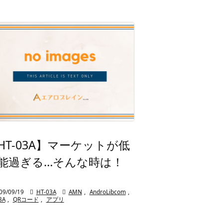
HT-03A】マーケットが低
能過ぎる…そんな時は！
09/09/19

HT-03A

AMN
,
AndroLibcom
,
3A
,
QRコード
,
アプリ