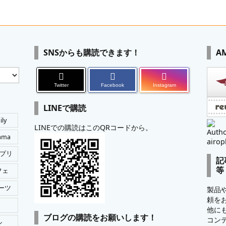
SNSからも購読できます！
A
Twitter
Facebook
Instagram
LINEで購読
ily
LINEでの購読はこのQRコードから。
Autho
tama
airop
プリ
記
等
フェ
ーツ
製品
頼を
他に
ブログの購読をお願いします！
コン
ル