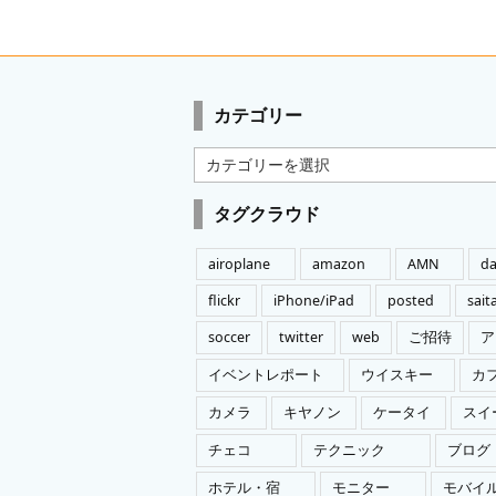
カテゴリー
カ
テ
ゴ
タグクラウド
リ
ー
airoplane
amazon
AMN
da
flickr
iPhone/iPad
posted
sai
soccer
twitter
web
ご招待
ア
イベントレポート
ウイスキー
カ
カメラ
キヤノン
ケータイ
スイ
チェコ
テクニック
ブログ
ホテル・宿
モニター
モバイ