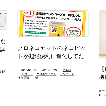
きな
クロネコヤマトのネコピッ
無
トが超絶便利に進化してた
【

2010/06/13

2015/10/29

読み物
-01F

QRコード
,
クロネコヤマト
,
メンバーズ
,
機
携帯電話
,
生活

20
HT-0