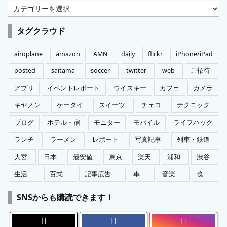
カ
テ
ゴ
タグクラウド
リ
ー
airoplane
amazon
AMN
daily
flickr
iPhone/iPad
posted
saitama
soccer
twitter
web
ご招待
アプリ
イベントレポート
ウイスキー
カフェ
カメラ
キヤノン
ケータイ
スイーツ
チェコ
テクニック
ブログ
ホテル・宿
モニター
モバイル
ライフハック
ランチ
ラーメン
レポート
写真記事
列車・鉄道
大宮
日本
最安値
東京
楽天
浦和
渋谷
生活
百式
記事広告
車
音楽
食
SNSからも購読できます！