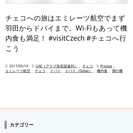
チェコへの旅はエミレーツ航空でまず
羽田からドバイまで。Wi-Fiもあって機
内食も満足！ #visitCzech #チェコへ行
こう

2017/05/19

UAE（アラブ首長国連邦）
,
チェコ

Prague
,
エミレーツ航空
,
チェコ
,
ドバイ
,
ドバイ（Dubai）
,
機内食
,
飛行機
カテゴリー