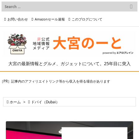

メニュー
お問い合わせ
Amazonセール速報
このブログについて

前へ

プライバシーポリシー等
写真の2次利用について

次へ

検索
大宮の最新情報とグルメ、ガジェットについて。25年目に突入
［PR］記事内のアフィリエイトリンク等から収入を得る場合があります

ホーム
>

ドバイ（Dubai）