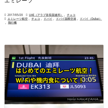
エミレーツ

2017/05/20

UAE（アラブ首長国連邦）
,
チェコ

エミレーツ航空
,
チェコ
,
ドバイ
,
ドバイ国際空港
,
ドバイ（Dubai）
,
飛行機