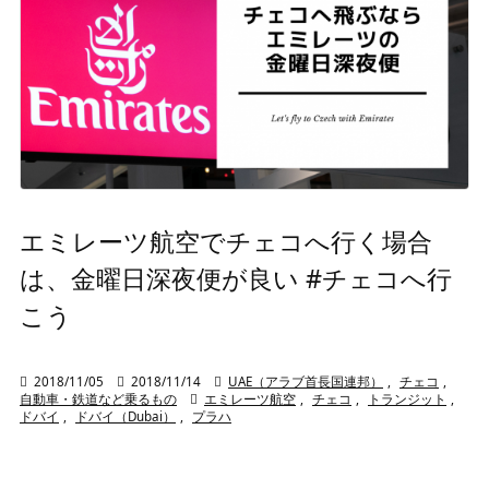
エミレーツ航空でチェコへ行く場合
は、金曜日深夜便が良い #チェコへ行
こう

2018/11/05

2018/11/14

UAE（アラブ首長国連邦）
,
チェコ
,
自動車・鉄道など乗るもの

エミレーツ航空
,
チェコ
,
トランジット
,
ドバイ
,
ドバイ（Dubai）
,
プラハ