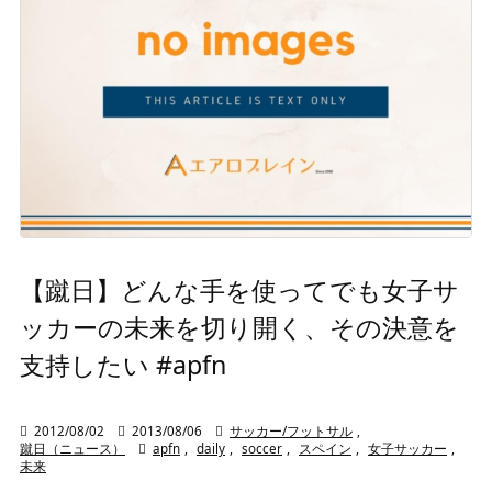
【蹴日】どんな手を使ってでも女子サ
ッカーの未来を切り開く、その決意を
支持したい #apfn

2012/08/02

2013/08/06

サッカー/フットサル
,
蹴日（ニュース）

apfn
,
daily
,
soccer
,
スペイン
,
女子サッカー
,
未来