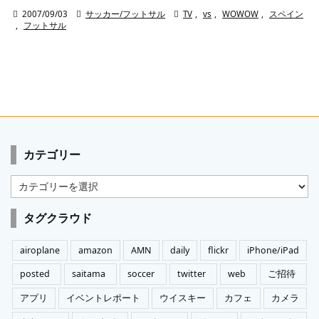

2007/09/03

サッカー/フットサル

TV
,
vs
,
WOWOW
,
スペイン
,
フットサル
カテゴリー
カ
テ
ゴ
タグクラウド
リ
ー
airoplane
amazon
AMN
daily
flickr
iPhone/iPad
posted
saitama
soccer
twitter
web
ご招待
アプリ
イベントレポート
ウイスキー
カフェ
カメラ