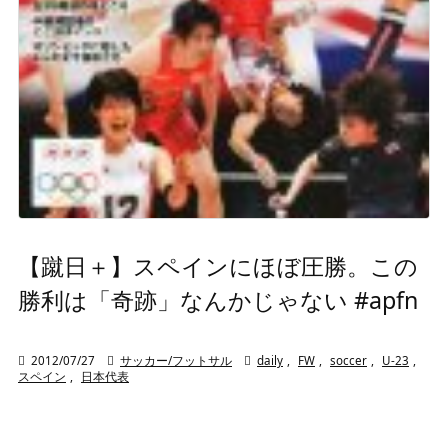
【蹴日＋】スペインにほぼ圧勝。この
勝利は「奇跡」なんかじゃない #apfn

2012/07/27

サッカー/フットサル

daily
,
FW
,
soccer
,
U-23
,
スペイン
,
日本代表