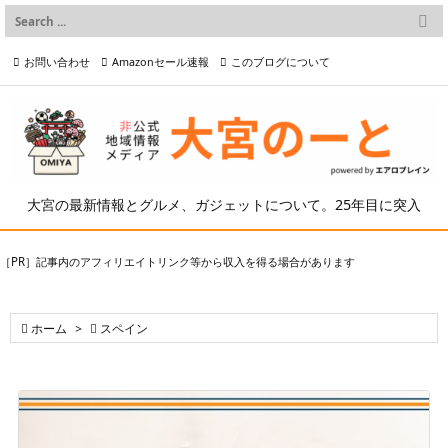

メニュー
お問い合わせ
Amazonセール速報
このブログについて

前へ

プライバシーポリシー等
写真の2次利用について

次へ

検索
大宮の最新情報とグルメ、ガジェットについて。25年目に突入
［PR］記事内のアフィリエイトリンク等から収入を得る場合があります

ホーム
>

スペイン