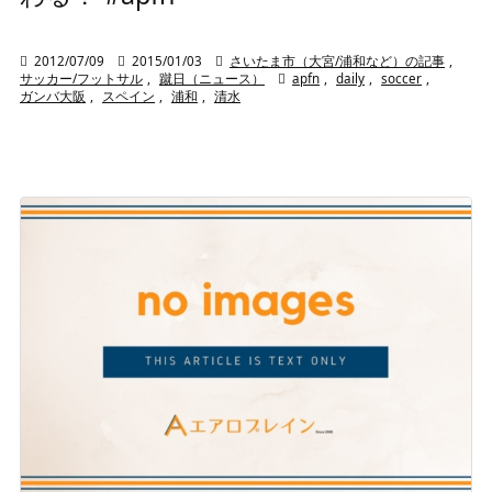

2012/07/09

2015/01/03

さいたま市（大宮/浦和など）の記事
,
サッカー/フットサル
,
蹴日（ニュース）

apfn
,
daily
,
soccer
,
ガンバ大阪
,
スペイン
,
浦和
,
清水