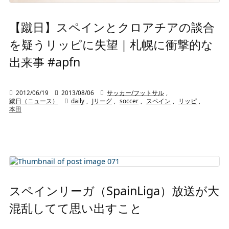
【蹴日】スペインとクロアチアの談合
を疑うリッピに失望｜札幌に衝撃的な
出来事 #apfn

2012/06/19

2013/08/06

サッカー/フットサル
,
蹴日（ニュース）

daily
,
Jリーグ
,
soccer
,
スペイン
,
リッピ
,
本田
スペインリーガ（SpainLiga）放送が大
混乱してて思い出すこと