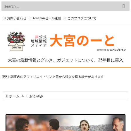

メニュー
お問い合わせ
Amazonセール速報
このブログについて

前へ

プライバシーポリシー等
写真の2次利用について

次へ

検索
大宮の最新情報とグルメ、ガジェットについて。25年目に突入
［PR］記事内のアフィリエイトリンク等から収入を得る場合があります

ホーム
>

おくやみ