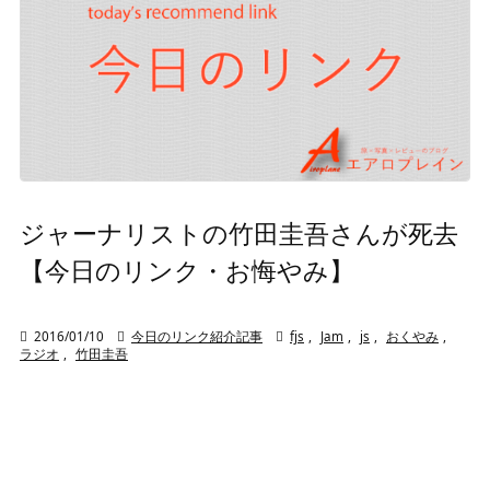
ジャーナリストの竹田圭吾さんが死去
【今日のリンク・お悔やみ】

2016/01/10

今日のリンク紹介記事

fjs
,
Jam
,
js
,
おくやみ
,
ラジオ
,
竹田圭吾