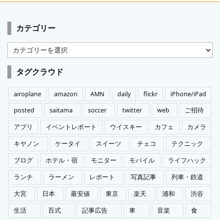
カテゴリー
カ
テ
ゴ
タグクラウド
リ
ー
airoplane
amazon
AMN
daily
flickr
iPhone/iPad
posted
saitama
soccer
twitter
web
ご招待
アプリ
イベントレポート
ウイスキー
カフェ
カメラ
キヤノン
ケータイ
スイーツ
チェコ
テクニック
ブログ
ホテル・宿
モニター
モバイル
ライフハック
ランチ
ラーメン
レポート
写真記事
列車・鉄道
大宮
日本
最安値
東京
楽天
浦和
渋谷
生活
百式
記事広告
車
音楽
食