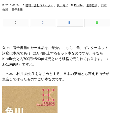

2016/01/24

書籍（含むコミック）
,
良いモノ

Kindle
,
名誉教授
,
日本
,
角川
,
電子書籍
B!
久々に電子書籍のセール品をご紹介。こちら、角川インターネット
講座は本来であれば2万円以上するセット本なのですが、今なら
Kindleだと2,700円+540pt還元という破格で売られております。い
わば約9割引ですね。
この本、村井 純先生をはじめとする、日本の英知とも言える面子が
集合して作ったものすごい本なのです。