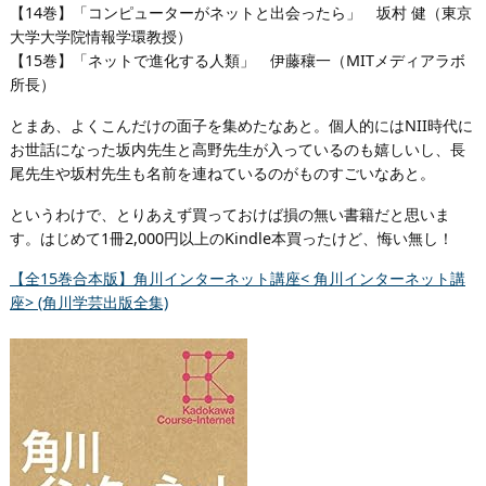
【14巻】「コンピューターがネットと出会ったら」 坂村 健（東京
大学大学院情報学環教授）
【15巻】「ネットで進化する人類」 伊藤穰一（MITメディアラボ
所長）
とまあ、よくこんだけの面子を集めたなあと。個人的にはNII時代に
お世話になった坂内先生と高野先生が入っているのも嬉しいし、長
尾先生や坂村先生も名前を連ねているのがものすごいなあと。
というわけで、とりあえず買っておけば損の無い書籍だと思いま
す。はじめて1冊2,000円以上のKindle本買ったけど、悔い無し！
【全15巻合本版】角川インターネット講座< 角川インターネット講
座> (角川学芸出版全集)