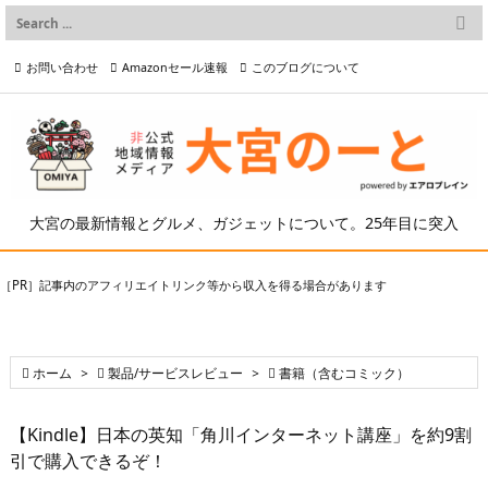

メニュー
お問い合わせ
Amazonセール速報
このブログについて

前へ

プライバシーポリシー等
写真の2次利用について

次へ

検索
大宮の最新情報とグルメ、ガジェットについて。25年目に突入
［PR］記事内のアフィリエイトリンク等から収入を得る場合があります

ホーム
>

製品/サービスレビュー
>

書籍（含むコミック）
【Kindle】日本の英知「角川インターネット講座」を約9割
引で購入できるぞ！