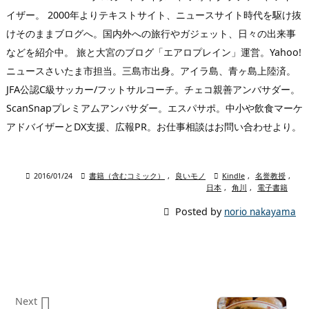
イザー。 2000年よりテキストサイト、ニュースサイト時代を駆け抜
けそのままブログへ。国内外への旅行やガジェット、日々の出来事
などを紹介中。 旅と大宮のブログ「エアロプレイン」運営。Yahoo!
ニュースさいたま市担当。三島市出身。アイラ島、青ヶ島上陸済。
JFA公認C級サッカー/フットサルコーチ。チェコ親善アンバサダー。
ScanSnapプレミアムアンバサダー。エスパサポ。中小や飲食マーケ
アドバイザーとDX支援、広報PR。お仕事相談はお問い合わせより。

2016/01/24

書籍（含むコミック）
,
良いモノ

Kindle
,
名誉教授
,
日本
,
角川
,
電子書籍

Posted by
norio nakayama

Next