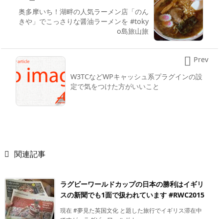
奥多摩いち！湖畔の人気ラーメン店「のん
きや」でこっさりな醤油ラーメンを #toky
o島旅山旅

Prev
W3TCなどWPキャッシュ系プラグインの設
定で気をつけた方がいいこと

関連記事
ラグビーワールドカップの日本の勝利はイギリ
スの新聞でも1面で扱われています #RWC2015
現在 #夢見た英国文化 と題した旅行でイギリス滞在中