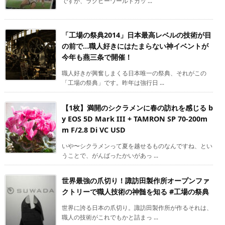
ですが、ラグビーワールドカッ ...
「工場の祭典2014」日本最高レベルの技術が目
の前で…職人好きにはたまらない神イベントが
今年も燕三条で開催！
職人好きが興奮しまくる日本唯一の祭典、それがこの
「工場の祭典」です。昨年は強行日 ...
【1枚】満開のシクラメンに春の訪れを感じる b
y EOS 5D Mark III + TAMRON SP 70-200m
m F/2.8 Di VC USD
いや〜シクラメンって夏を越せるものなんですね、とい
うことで、がんばったかいがあっ ...
世界最強の爪切り！諏訪田製作所オープンファ
クトリーで職人技術の神髄を知る #工場の祭典
世界に誇る日本の爪切り。諏訪田製作所が作るそれは、
職人の技術がこれでもかと詰まっ ...