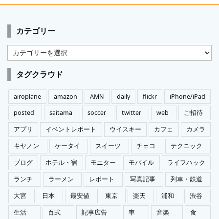
カテゴリー
カ
テ
ゴ
タグクラウド
リ
ー
airoplane
amazon
AMN
daily
flickr
iPhone/iPad
posted
saitama
soccer
twitter
web
ご招待
アプリ
イベントレポート
ウイスキー
カフェ
カメラ
キヤノン
ケータイ
スイーツ
チェコ
テクニック
ブログ
ホテル・宿
モニター
モバイル
ライフハック
ランチ
ラーメン
レポート
写真記事
列車・鉄道
大宮
日本
最安値
東京
楽天
浦和
渋谷
生活
百式
記事広告
車
音楽
食