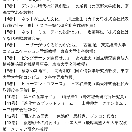
【3巻】「デジタル時代の知識創造」 長尾真（元京都大学総長、京
都大学名誉教授）
【4巻】「ネットが生んだ文化」 川上量生（カドカワ株式会社代表
取締役社長、角川アスキー総合研究所主席研究員）
【5巻】「ネットコミュニティの設計と力」 近藤淳也（株式会社は
てな代表取締役会長）
【6巻】「ユーザーがつくる知のかたち」 西垣 通（東京経済大学
コミュニケーション学部教授、東京大学名誉教授）
【7巻】「ビッグデータを開拓せよ」 坂内正夫（国立研究開発法人
情報通信研究機構理事長、東京大学名誉教授）
【8巻】「検索の新地平」 高野明彦（国立情報学研究所教授、東京
大学大学院コンピュータ科学専攻教授）
【9巻】「ヒューマン・コマース」 三木谷浩史（楽天株式会社代表
取締役会長兼社長）
【10巻】「第三の産業革命」 山形浩生（野村総合研究所研究員）
【11巻】「進化するプラットフォーム」 出井伸之（クオンタムリ
ープ株式会社CEO）
【12巻】「開かれる国家」 東浩紀（思想家、ゲンロン代表）
【13巻】「仮想戦争の終わり」 土屋大洋（慶應義塾大学大学院政
策・メディア研究科教授）