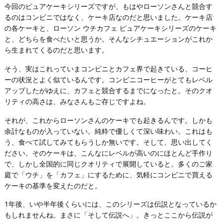
今回のピュアケーキシリーズですが、もはやローソンさんと競合す
るのはコンビニではなく、ケーキ店なのだと思いました。ケーキ店
の各ケーキと、ローソン ウチカフェ ピュアケーキシリーズのケーキ
と、どちらを食べたいと思うか。そんなシチュエーションがこれか
ら生まれてくるのだと思います。
そう、実はこれっていまコンビニとカフェ界で起きている、コーヒ
ーの状況とよく似ているんです。コンビニコーヒーがとてもレベル
アップしたがゆえに、カフェと競合するまでになったと。そのクオ
リティの高さは、みなさんもご存じですよね。
それが、これからローソンさんのケーキでも起きるんです。しかも
余計なものが入っていない。純粋で優しくて深い味わい。これはも
う、食べて試してみてもらうしか無いです。そして、思い出してく
ださい。そのケーキは、こんなにレベルが高いのにほとんど手作り
で、しかし全国的に同じクオリティで展開していると。多くのご家
庭で「ウチ」を「カフェ」にするために、気軽にコンビニで買える
ケーキの基準を変えたのだと。
1年後、いや半年後くらいには、このシリーズは伝説となっているか
もしれませんね。まさに「そして伝説へ」。きっとここから伝説が