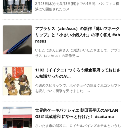
2月28日(木)から3月3日(日)までの4日間、パシフィコ横
浜にて開催されたカメ ...
アブラサス（abrAsus）の新作「薄いマネーク
リップ」と「小さい小銭入れ」の導く答え #ab
rasus
いしたにさんと南さんにお誘いいただきまして、アブラ
サス（abrAsus）の新作発 ...
1192（イイクニ）つくろう鎌倉幕府っておじさ
ん知識だったのか…
今週のスピリッツで、ホイチョイの気まぐれコンセプト
を読んでいて衝撃を受けました。 ...
世界的ケーキパテシィエ 朝田晋平氏のAPLAN
OS＠武蔵浦和 にやっと行けた！ #saitama
さいたま市の浦和に、ロイヤルパインズホテルというち