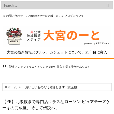

メニュー
お問い合わせ
Amazonセール速報
このブログについて

前へ

プライバシーポリシー等
写真の2次利用について

次へ

検索
大宮の最新情報とグルメ、ガジェットについて。25年目に突入
［PR］記事内のアフィリエイトリンク等から収入を得る場合があります

ホーム
>

おいしいものだけ紹介します（食全般）
【PR】冗談抜きで専門店クラスなローソン ピュアチーズケ
ーキの完成度。そして伝説へ。