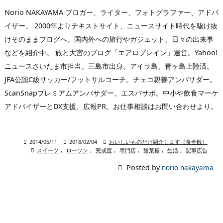
Norio NAKAYAMA ブロガー、ライター、フォトグラファー、アドバ
イザー。 2000年よりテキストサイト、ニュースサイト時代を駆け抜
けそのままブログへ。国内外への旅行やガジェット、日々の出来事
などを紹介中。 旅と大宮のブログ「エアロプレイン」運営。Yahoo!
ニュースさいたま市担当。三島市出身。アイラ島、青ヶ島上陸済。
JFA公認C級サッカー/フットサルコーチ。チェコ親善アンバサダー。
ScanSnapプレミアムアンバサダー。エスパサポ。中小や飲食マーケ
アドバイザーとDX支援、広報PR。お仕事相談はお問い合わせより。

2014/05/11

2018/02/04

おいしいものだけ紹介します（食全般）

スイーツ
,
ローソン
,
完成度
,
専門店
,
甜菜糖
,
生活
,
記事広告

Posted by
norio nakayama