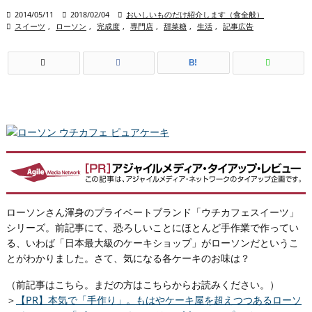

2014/05/11

2018/02/04

おいしいものだけ紹介します（食全般）

スイーツ
,
ローソン
,
完成度
,
専門店
,
甜菜糖
,
生活
,
記事広告
B!
ローソンさん渾身のプライベートブランド「ウチカフェスイーツ」
シリーズ。前記事にて、恐ろしいことにほとんど手作業で作ってい
る、いわば「日本最大級のケーキショップ」がローソンだというこ
とがわかりました。さて、気になる各ケーキのお味は？
（前記事はこちら。まだの方はこちらからお読みください。）
＞
【PR】本気で「手作り」。もはやケーキ屋を超えつつあるローソ