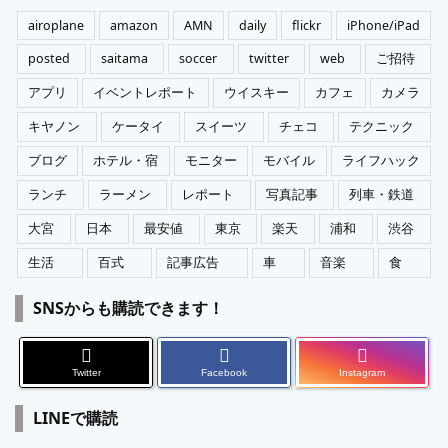
ー
airoplane
amazon
AMN
daily
flickr
iPhone/iPad
posted
saitama
soccer
twitter
web
ご招待
アプリ
イベントレポート
ウイスキー
カフェ
カメラ
キヤノン
ケータイ
スイーツ
チェコ
テクニック
ブログ
ホテル・宿
モニター
モバイル
ライフハック
ランチ
ラーメン
レポート
写真記事
列車・鉄道
大宮
日本
最安値
東京
楽天
浦和
渋谷
生活
百式
記事広告
車
音楽
食
SNSからも購読できます！
Twitter
Facebook
Instagram
LINEで購読