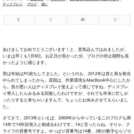
ディスプレイ
,
ブログ
,
感じ
B!
あけましておめでとうございます！と、意気込んではみましたが、
いまは早くも1月8日。お正月が長かった分、ブログの停止期間も長
かったように感じます。
実は年始はPC絶ちしてました。というのも、2012年は首と肩を相当
やられてしまったから。原因は、作業環境をMacBook中心にしたか
ら。首が悪い人はディスプレイ使えよって感じですね。ディスプレ
イ導入したらみるみる回復したわけですが、それでも年末に忙しか
ったりすると来ちゃいますんで、ちょっとお休みさせてもらいまし
た。
さてさて、2013年といえば、2000年からやっているこのブログも満
13年で14年目突入と相成るわけです。14と言ったらね、そりゃ、ク
ライフの背番号ですよ。やっぱり背番号は14番、2桁の数字ならゾロ