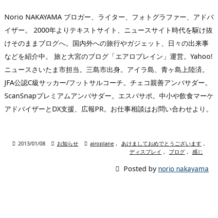
Norio NAKAYAMA ブロガー、ライター、フォトグラファー、アドバ
イザー。 2000年よりテキストサイト、ニュースサイト時代を駆け抜
けそのままブログへ。国内外への旅行やガジェット、日々の出来事
などを紹介中。 旅と大宮のブログ「エアロプレイン」運営。Yahoo!
ニュースさいたま市担当。三島市出身。アイラ島、青ヶ島上陸済。
JFA公認C級サッカー/フットサルコーチ。チェコ親善アンバサダー。
ScanSnapプレミアムアンバサダー。エスパサポ。中小や飲食マーケ
アドバイザーとDX支援、広報PR。お仕事相談はお問い合わせより。

2013/01/08

お知らせ

airoplane
,
あけましておめでとうございます
,
ディスプレイ
,
ブログ
,
感じ

Posted by
norio nakayama