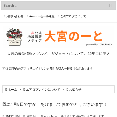

メニュー
お問い合わせ
Amazonセール速報
このブログについて

前へ

プライバシーポリシー等
写真の2次利用について

次へ

検索
大宮の最新情報とグルメ、ガジェットについて。25年目に突入
［PR］記事内のアフィリエイトリンク等から収入を得る場合があります

ホーム
>

エアロプレインについて
>

お知らせ
既に1月8日ですが、あけましておめでとうございます！

2013/01/08

お知らせ

airoplane
,
あけましておめでとうございます
,