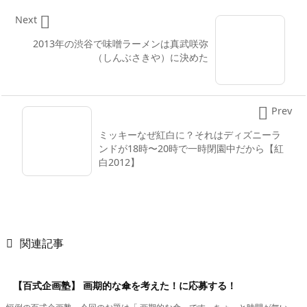

Next
2013年の渋谷で味噌ラーメンは真武咲弥
（しんぶさきや）に決めた

Prev
ミッキーなぜ紅白に？それはディズニーラ
ンドが18時〜20時で一時閉園中だから【紅
白2012】

関連記事
【百式企画塾】 画期的な傘を考えた！に応募する！