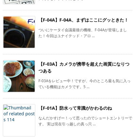
【F-04A】F-04A、まずはここにグッときた！
ついにケータイ会議最後の機種、F-04Aが登場しまし
た！今回はユナイテッド・アロ ...
【F-03A】カメラが携帯を超えた画質になりつ
つある
F-03Aをレビュー中！ですが、今のところ最も気に入っ
ている機能はカメラです。5 ...
【F-01A】防水って常識がかわるのね
なんだかすげー！って思ったのでショートエントリーで
す。 実は現在引っ越しの真っ只 ...