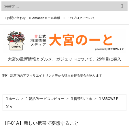

メニュー
お問い合わせ
Amazonセール速報
このブログについて

前へ

プライバシーポリシー等
写真の2次利用について

次へ

検索
大宮の最新情報とグルメ、ガジェットについて。25年目に突入
［PR］記事内のアフィリエイトリンク等から収入を得る場合があります

ホーム
>

製品/サービスレビュー
>

携帯/スマホ
>

ARROWS F-
01A
【F-01A】新しい携帯で妄想すること