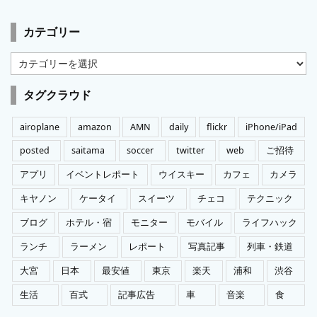
カテゴリー
カ
テ
ゴ
タグクラウド
リ
ー
airoplane
amazon
AMN
daily
flickr
iPhone/iPad
posted
saitama
soccer
twitter
web
ご招待
アプリ
イベントレポート
ウイスキー
カフェ
カメラ
キヤノン
ケータイ
スイーツ
チェコ
テクニック
ブログ
ホテル・宿
モニター
モバイル
ライフハック
ランチ
ラーメン
レポート
写真記事
列車・鉄道
大宮
日本
最安値
東京
楽天
浦和
渋谷
生活
百式
記事広告
車
音楽
食