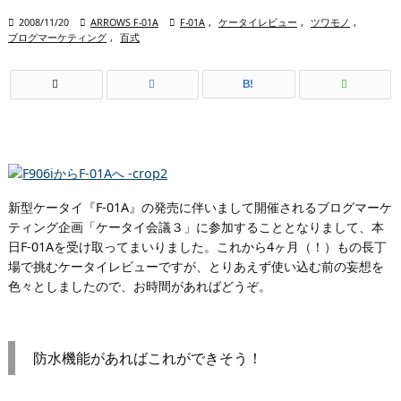

2008/11/20

ARROWS F-01A

F-01A
,
ケータイレビュー
,
ツワモノ
,
ブログマーケティング
,
百式
B!
新型ケータイ『F-01A』の発売に伴いまして開催されるブログマーケ
ティング企画「ケータイ会議３」に参加することとなりまして、本
日F-01Aを受け取ってまいりました。これから4ヶ月（！）もの長丁
場で挑むケータイレビューですが、とりあえず使い込む前の妄想を
色々としましたので、お時間があればどうぞ。
防水機能があればこれができそう！