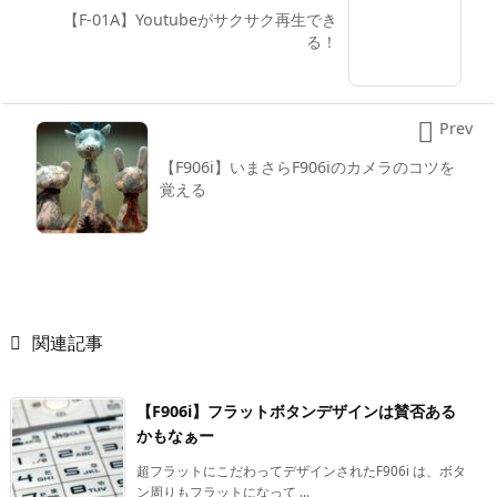
【F-01A】Youtubeがサクサク再生でき
る！

Prev
【F906i】いまさらF906iのカメラのコツを
覚える

関連記事
【F906i】フラットボタンデザインは賛否ある
かもなぁー
超フラットにこだわってデザインされたF906i は、ボタ
ン周りもフラットになって ...