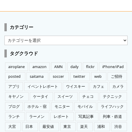
カテゴリー
カ
テ
ゴ
タグクラウド
リ
ー
airoplane
amazon
AMN
daily
flickr
iPhone/iPad
posted
saitama
soccer
twitter
web
ご招待
アプリ
イベントレポート
ウイスキー
カフェ
カメラ
キヤノン
ケータイ
スイーツ
チェコ
テクニック
ブログ
ホテル・宿
モニター
モバイル
ライフハック
ランチ
ラーメン
レポート
写真記事
列車・鉄道
大宮
日本
最安値
東京
楽天
浦和
渋谷