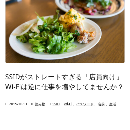
SSIDがストレートすぎる「店員向け」
Wi-Fiは逆に仕事を増やしてませんか？

2015/10/31

読み物

SSID
,
Wi-Fi
,
パスワード
,
名前
,
生活