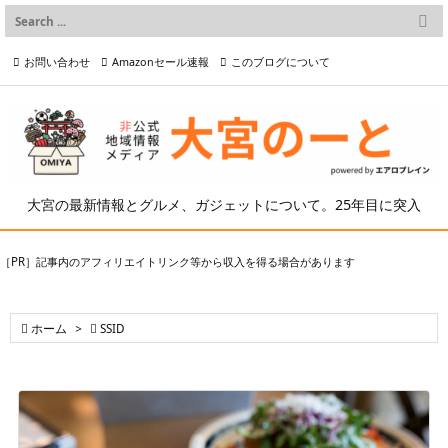

メニュー
お問い合わせ
Amazonセール速報
このブログについて

前へ

プライバシーポリシー等
写真の2次利用について

次へ

検索
大宮の最新情報とグルメ、ガジェットについて。25年目に突入
［PR］記事内のアフィリエイトリンク等から収入を得る場合があります

ホーム
>

SSID