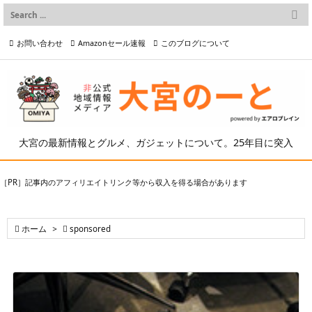

メニュー
お問い合わせ
Amazonセール速報
このブログについて

前へ

プライバシーポリシー等
写真の2次利用について

次へ

検索
大宮の最新情報とグルメ、ガジェットについて。25年目に突入
［PR］記事内のアフィリエイトリンク等から収入を得る場合があります

ホーム
>

sponsored