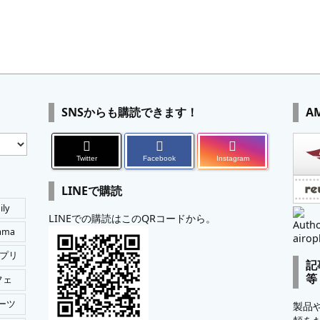
SNSからも購読できます！
A
Twitter
Facebook
Instagram
LINEで購読
ily
LINEでの購読はこのQRコードから。
Autho
tama
airop
プリ
記
等
フェ
ーツ
製品