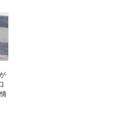
れが
口
ン情