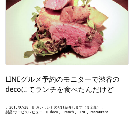
LINEグルメ予約のモニターで渋谷の
decoにてランチを食べたんだけど

2015/07/28

おいしいものだけ紹介します（食全般）
,
製品/サービスレビュー

deco
,
French
,
LINE
,
restaurant