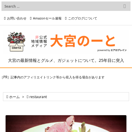

メニュー
お問い合わせ
Amazonセール速報
このブログについて

前へ

プライバシーポリシー等
写真の2次利用について

次へ

検索
大宮の最新情報とグルメ、ガジェットについて。25年目に突入
［PR］記事内のアフィリエイトリンク等から収入を得る場合があります

ホーム
>

restaurant