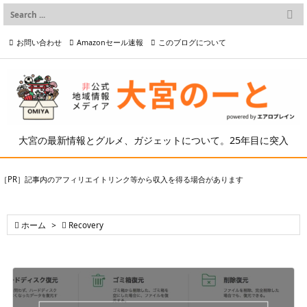

メニュー
お問い合わせ
Amazonセール速報
このブログについて

前へ

プライバシーポリシー等
写真の2次利用について

次へ

検索
大宮の最新情報とグルメ、ガジェットについて。25年目に突入
［PR］記事内のアフィリエイトリンク等から収入を得る場合があります

ホーム
>

Recovery