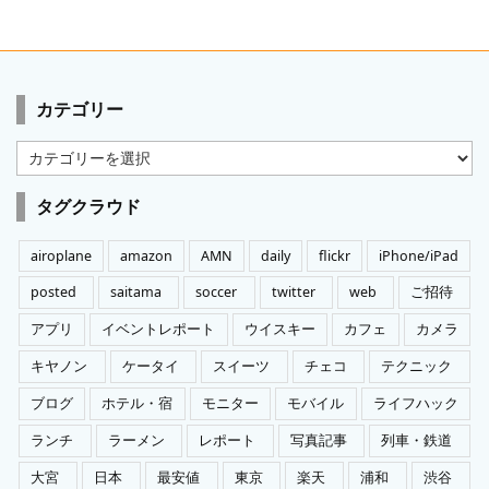
カテゴリー
カ
テ
ゴ
タグクラウド
リ
ー
airoplane
amazon
AMN
daily
flickr
iPhone/iPad
posted
saitama
soccer
twitter
web
ご招待
アプリ
イベントレポート
ウイスキー
カフェ
カメラ
キヤノン
ケータイ
スイーツ
チェコ
テクニック
ブログ
ホテル・宿
モニター
モバイル
ライフハック
ランチ
ラーメン
レポート
写真記事
列車・鉄道
大宮
日本
最安値
東京
楽天
浦和
渋谷