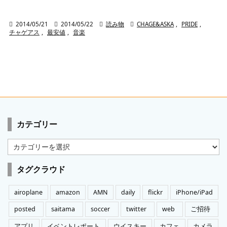

2014/05/21

2014/05/22

読み物

CHAGE&ASKA
,
PRIDE
,
チャゲアス
,
最安値
,
音楽
カテゴリー
カ
テ
ゴ
タグクラウド
リ
ー
airoplane
amazon
AMN
daily
flickr
iPhone/iPad
posted
saitama
soccer
twitter
web
ご招待
アプリ
イベントレポート
ウイスキー
カフェ
カメラ