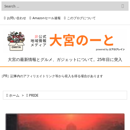

メニュー
お問い合わせ
Amazonセール速報
このブログについて

前へ

プライバシーポリシー等
写真の2次利用について

次へ

検索
大宮の最新情報とグルメ、ガジェットについて。25年目に突入
［PR］記事内のアフィリエイトリンク等から収入を得る場合があります

ホーム
>

PRIDE