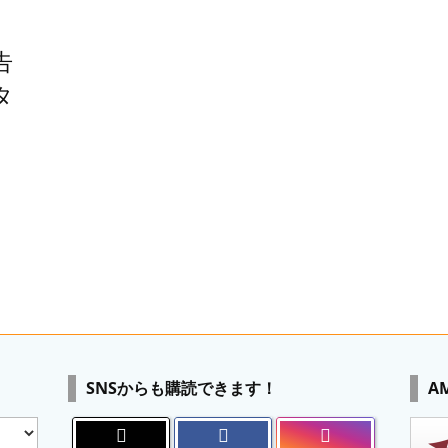
告
タ
SNSからも購読できます！
A