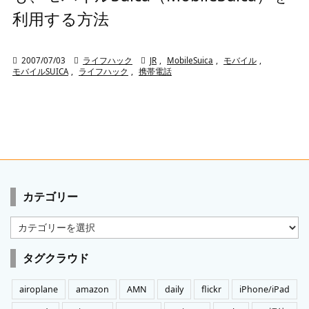
利用する方法

2007/07/03

ライフハック

JR
,
MobileSuica
,
モバイル
,
モバイルSUICA
,
ライフハック
,
携帯電話
カテゴリー
カ
テ
ゴ
タグクラウド
リ
ー
airoplane
amazon
AMN
daily
flickr
iPhone/iPad