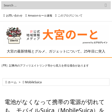

メニュー
お問い合わせ
Amazonセール速報
このブログについて

前へ

プライバシーポリシー等
写真の2次利用について

次へ

検索
大宮の最新情報とグルメ、ガジェットについて。25年目に突入
［PR］記事内のアフィリエイトリンク等から収入を得る場合があります

ホーム
>

MobileSuica
電池がなくなって携帯の電源が切れて
も、モバイルSuica（MobileSuica）を