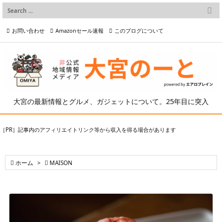

メニュー
お問い合わせ
Amazonセール速報
このブログについて

前へ

プライバシーポリシー等
写真の2次利用について

次へ

検索
大宮の最新情報とグルメ、ガジェットについて。25年目に突入
［PR］記事内のアフィリエイトリンク等から収入を得る場合があります

ホーム
>

MAISON