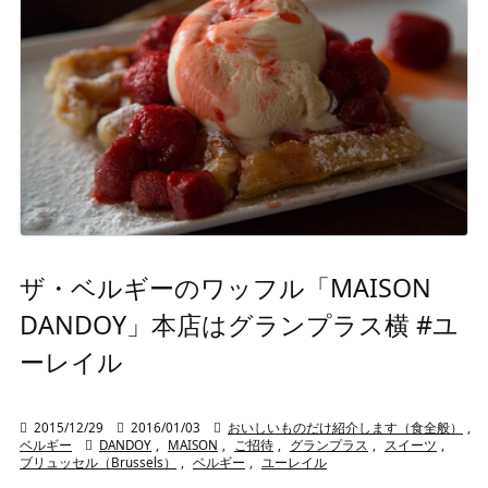
ザ・ベルギーのワッフル「MAISON
DANDOY」本店はグランプラス横 #ユ
ーレイル

2015/12/29

2016/01/03

おいしいものだけ紹介します（食全般）
,
ベルギー

DANDOY
,
MAISON
,
ご招待
,
グランプラス
,
スイーツ
,
ブリュッセル（Brussels）
,
ベルギー
,
ユーレイル