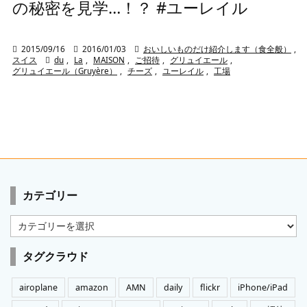
の秘密を見学…！？ #ユーレイル

2015/09/16

2016/01/03

おいしいものだけ紹介します（食全般）
,
スイス

du
,
La
,
MAISON
,
ご招待
,
グリュイエール
,
グリュイエール（Gruyère）
,
チーズ
,
ユーレイル
,
工場
カテゴリー
カ
テ
ゴ
タグクラウド
リ
ー
airoplane
amazon
AMN
daily
flickr
iPhone/iPad