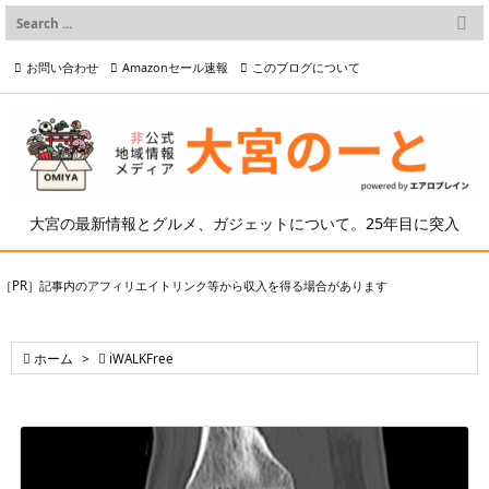

メニュー
お問い合わせ
Amazonセール速報
このブログについて

前へ

プライバシーポリシー等
写真の2次利用について

次へ

検索
大宮の最新情報とグルメ、ガジェットについて。25年目に突入
［PR］記事内のアフィリエイトリンク等から収入を得る場合があります

ホーム
>

iWALKFree