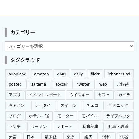
カテゴリー
カ
テ
ゴ
タグクラウド
リ
ー
airoplane
amazon
AMN
daily
flickr
iPhone/iPad
posted
saitama
soccer
twitter
web
ご招待
アプリ
イベントレポート
ウイスキー
カフェ
カメラ
キヤノン
ケータイ
スイーツ
チェコ
テクニック
ブログ
ホテル・宿
モニター
モバイル
ライフハック
ランチ
ラーメン
レポート
写真記事
列車・鉄道
大宮
日本
最安値
東京
楽天
浦和
渋谷