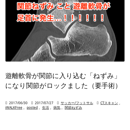
遊離軟骨が関節に入り込む「ねずみ」
になり関節がロックました（要手術）

2017/06/30

2017/07/27

サッカー/フットサル

CTスキャン
,
iWALKFree
,
posted
,
生活
,
病気
,
関節ねずみ