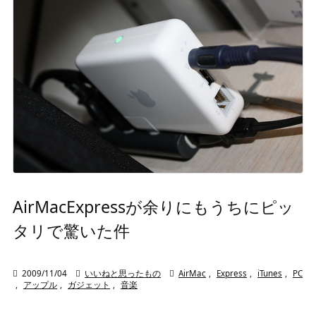
AirMacExpressが余りにもうちにピッ
タリで驚いた件

2009/11/04

いいねと思ったもの

AirMac
,
Express
,
iTunes
,
PC
,
アップル
,
ガジェット
,
音楽