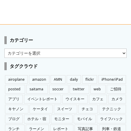
カテゴリー
カ
テ
ゴ
タグクラウド
リ
ー
airoplane
amazon
AMN
daily
flickr
iPhone/iPad
posted
saitama
soccer
twitter
web
ご招待
アプリ
イベントレポート
ウイスキー
カフェ
カメラ
キヤノン
ケータイ
スイーツ
チェコ
テクニック
ブログ
ホテル・宿
モニター
モバイル
ライフハック
ランチ
ラーメン
レポート
写真記事
列車・鉄道