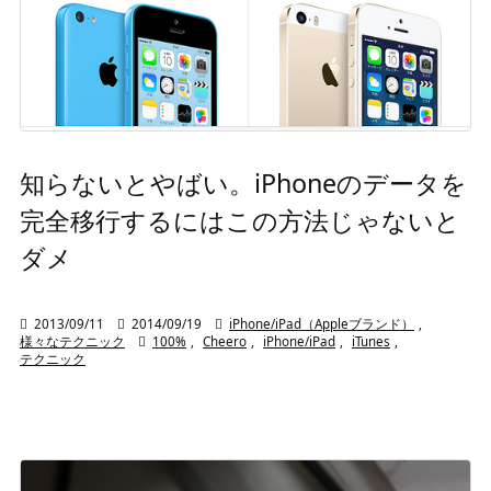
知らないとやばい。iPhoneのデータを
完全移行するにはこの方法じゃないと
ダメ

2013/09/11

2014/09/19

iPhone/iPad（Appleブランド）
,
様々なテクニック

100%
,
Cheero
,
iPhone/iPad
,
iTunes
,
テクニック