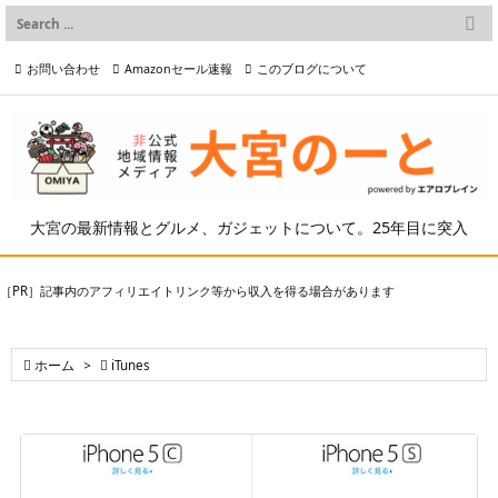

メニュー
お問い合わせ
Amazonセール速報
このブログについて

前へ

プライバシーポリシー等
写真の2次利用について

次へ

検索
大宮の最新情報とグルメ、ガジェットについて。25年目に突入
［PR］記事内のアフィリエイトリンク等から収入を得る場合があります

ホーム
>

iTunes