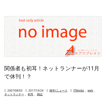
関係者も初耳！ネットランナーが11月
で休刊！？

2007/08/03

2017/10/24

雑学/ニュース

ITMedia
,
web
,
ネットランナー
,
初耳
,
雑誌