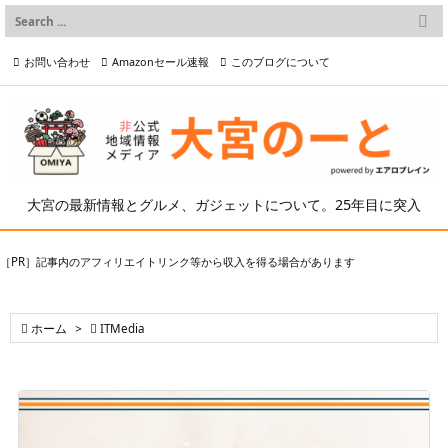

メニュー
お問い合わせ
Amazonセール速報
このブログについて

前へ

プライバシーポリシー等
写真の2次利用について

次へ

検索
大宮の最新情報とグルメ、ガジェットについて。25年目に突入
［PR］記事内のアフィリエイトリンク等から収入を得る場合があります

ホーム
>

ITMedia