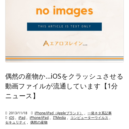
偶然の産物か…iOSをクラッシュさせる
動画ファイルが流通しています【1分
ニュース】

2013/11/18

iPhone/iPad（Appleブランド）
,
一発ネタ系記事

iOS
,
iPad
,
iPhone/iPad
,
ITMedia
,
コンピューターウイルス
,
セキュリティ
,
偶然の産物