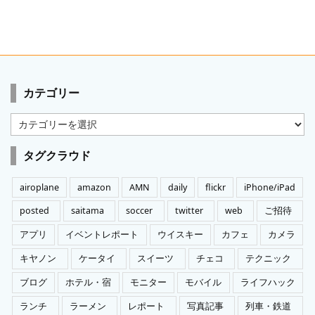
カテゴリー
カ
テ
ゴ
タグクラウド
リ
ー
airoplane
amazon
AMN
daily
flickr
iPhone/iPad
posted
saitama
soccer
twitter
web
ご招待
アプリ
イベントレポート
ウイスキー
カフェ
カメラ
キヤノン
ケータイ
スイーツ
チェコ
テクニック
ブログ
ホテル・宿
モニター
モバイル
ライフハック
ランチ
ラーメン
レポート
写真記事
列車・鉄道