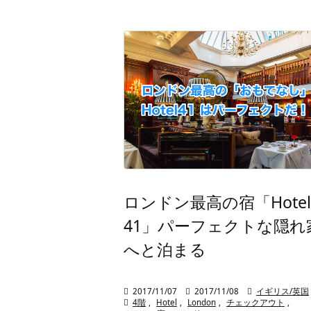
ロンドン最高の宿「Hotel
41」パーフェクトな隠れ
へと泊まる

2017/11/07

2017/11/08

イギリス/英国

4階
,
Hotel
,
London
,
チェックアウト
,