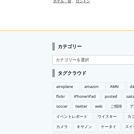
ホテル・宿
,
ロンドン
カテゴリー
カ
テ
ゴ
タグクラウド
リ
ー
airoplane
amazon
AMN
da
flickr
iPhone/iPad
posted
sai
soccer
twitter
web
ご招待
ア
イベントレポート
ウイスキー
カ
カメラ
キヤノン
ケータイ
スイ