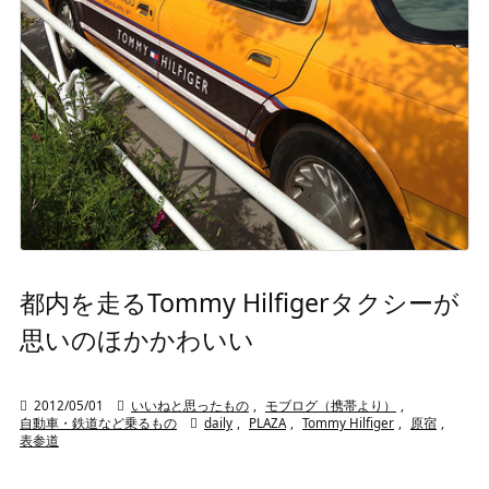
都内を走るTommy Hilfigerタクシーが
思いのほかかわいい

2012/05/01

いいねと思ったもの
,
モブログ（携帯より）
,
自動車・鉄道など乗るもの

daily
,
PLAZA
,
Tommy Hilfiger
,
原宿
,
表参道