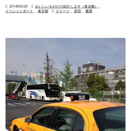

2014/05/20

おいしいものだけ紹介します（食全般）
,
イベントレポート
,
東京都

スイーツ
,
原宿
,
農業