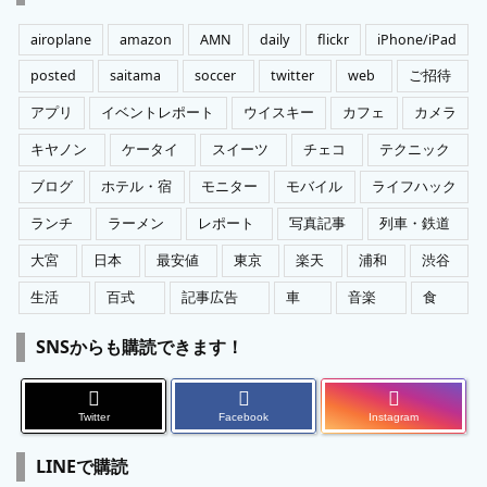
リ
ー
airoplane
amazon
AMN
daily
flickr
iPhone/iPad
posted
saitama
soccer
twitter
web
ご招待
アプリ
イベントレポート
ウイスキー
カフェ
カメラ
キヤノン
ケータイ
スイーツ
チェコ
テクニック
ブログ
ホテル・宿
モニター
モバイル
ライフハック
ランチ
ラーメン
レポート
写真記事
列車・鉄道
大宮
日本
最安値
東京
楽天
浦和
渋谷
生活
百式
記事広告
車
音楽
食
SNSからも購読できます！
Twitter
Facebook
Instagram
LINEで購読