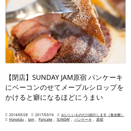
【閉店】SUNDAY JAM原宿 パンケーキ
にベーコンのせてメープルシロップを
かけると癖になるほどにうまい

2014/05/28

2017/03/16

おいしいものだけ紹介します（食全般）

Honolulu
,
Jam
,
Pancake
,
SUNDAY
,
パンケーキ
,
原宿