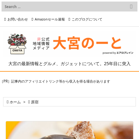

メニュー
お問い合わせ
Amazonセール速報
このブログについて

前へ

プライバシーポリシー等
写真の2次利用について

次へ

検索
大宮の最新情報とグルメ、ガジェットについて。25年目に突入
［PR］記事内のアフィリエイトリンク等から収入を得る場合があります

ホーム
>

原宿