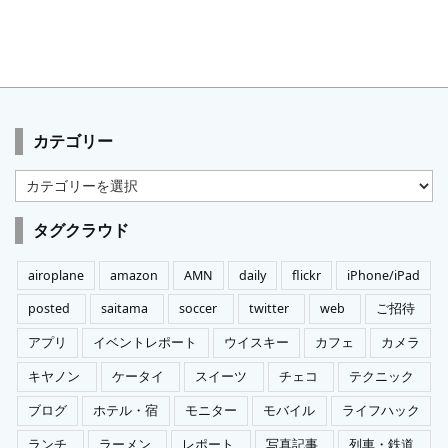
カテゴリー
カ
テ
ゴ
タグクラウド
リ
ー
airoplane
amazon
AMN
daily
flickr
iPhone/iPad
posted
saitama
soccer
twitter
web
ご招待
アプリ
イベントレポート
ウイスキー
カフェ
カメラ
キヤノン
ケータイ
スイーツ
チェコ
テクニック
ブログ
ホテル・宿
モニター
モバイル
ライフハック
ランチ
ラーメン
レポート
写真記事
列車・鉄道