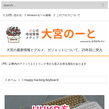

メニュー
お問い合わせ
Amazonセール速報
このブログについて

前へ

プライバシーポリシー等
写真の2次利用について

次へ

検索
大宮の最新情報とグルメ、ガジェットについて。25年目に突入
［PR］記事内のアフィリエイトリンク等から収入を得る場合があります

ホーム
>

Happy Hacking Keyboard