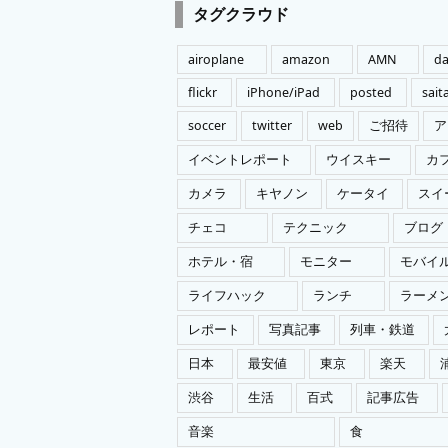
ゴ
タグクラウド
リ
ー
airoplane
amazon
AMN
da
flickr
iPhone/iPad
posted
sai
soccer
twitter
web
ご招待
ア
イベントレポート
ウイスキー
カ
カメラ
キヤノン
ケータイ
スイ
チェコ
テクニック
ブログ
ホテル・宿
モニター
モバイ
ライフハック
ランチ
ラーメ
レポート
写真記事
列車・鉄道
日本
最安値
東京
楽天
渋谷
生活
百式
記事広告
音楽
食