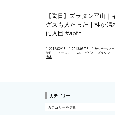
【蹴日】ズラタン平山｜
グスも人だった｜林が清
に入団 #apfn

2012/02/15

2013/08/06

サッカー/フッ
蹴日（ニュース）

GK
,
ギグス
,
ズラタン
,
清水
カテゴリー
カ
テ