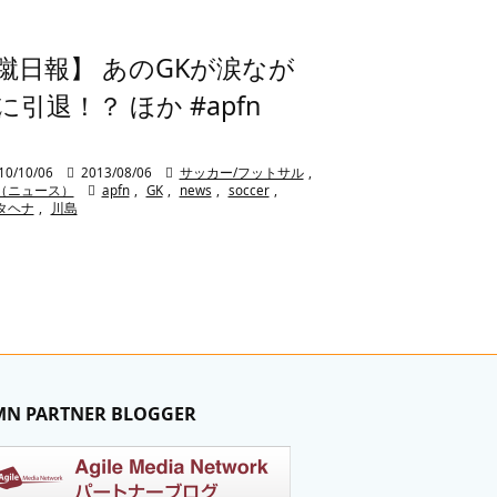
蹴日報】 あのGKが涙なが
に引退！？ ほか #apfn
10/10/06

2013/08/06

サッカー/フットサル
,
（ニュース）

apfn
,
GK
,
news
,
soccer
,
タヘナ
,
川島
MN PARTNER BLOGGER