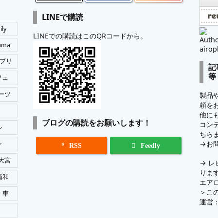
LINEで購読
ily
LINEでの購読はこのQRコードから。
Autho
tama
airop
プリ
記
等
フェ
ーツ
製品
頼を
他に
ブログの購読をお願いします！
コン
ル
ちら
→
お
ン

RSS
Feedly
大宮
→
レ
りま
浦和
エア
＞
こ
車
運営