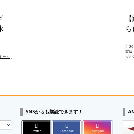
ギ
【
水
ら

20
蹴日
カル
トサル
,
SNSからも購読できます！
A
Twitter
Facebook
Instagram