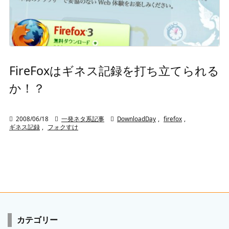
FireFoxはギネス記録を打ち立てられる
か！？

2008/06/18

一発ネタ系記事

DownloadDay
,
firefox
,
ギネス記録
,
フォクすけ
カテゴリー