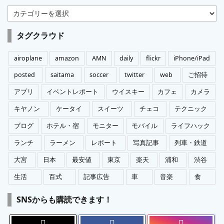
カ
テ
ゴ
タグクラウド
リ
ー
airoplane
amazon
AMN
daily
flickr
iPhone/iPad
posted
saitama
soccer
twitter
web
ご招待
アプリ
イベントレポート
ウイスキー
カフェ
カメラ
キヤノン
ケータイ
スイーツ
チェコ
テクニック
ブログ
ホテル・宿
モニター
モバイル
ライフハック
ランチ
ラーメン
レポート
写真記事
列車・鉄道
大宮
日本
最安値
東京
楽天
浦和
渋谷
生活
百式
記事広告
車
音楽
食
SNSからも購読できます！