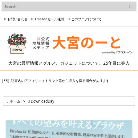

メニュー
お問い合わせ
Amazonセール速報
このブログについて

前へ

プライバシーポリシー等
写真の2次利用について

次へ

検索
大宮の最新情報とグルメ、ガジェットについて。25年目に突入
［PR］記事内のアフィリエイトリンク等から収入を得る場合があります

ホーム
>

DownloadDay